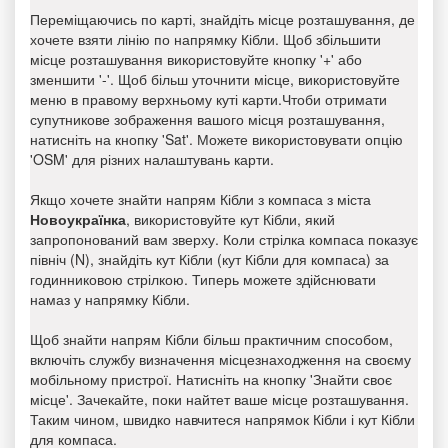
Переміщаючись по карті, знайдіть місце розташування, де
хочете взяти лінію по напрямку Кібли. Щоб збільшити
місце розташування використовуйте кнопку '+' або
зменшити '-'. Щоб більш уточнити місце, використовуйте
меню в правому верхньому куті карти.Чтоби отримати
супутникове зображення вашого місця розташування,
натисніть на кнопку 'Sat'. Можете використовувати опцію
'OSM' для різних налаштувань карти.
Якщо хочете знайти напрям Кібли з компаса з міста
Новоукраїнка
, використовуйте кут Кібли, який
запропонований вам зверху. Коли стрілка компаса показує
північ (N), знайдіть кут Кібли (кут Кібли для компаса) за
годинниковою стрілкою. Типерь можете здійснювати
намаз у напрямку Кібли.
Щоб знайти напрям Кібли більш практичним способом,
включіть службу визначення місцезнаходження на своєму
мобільному пристрої. Натисніть на кнопку 'Знайти своє
місце'. Зачекайте, поки найтет ваше місце розташування.
Таким чином, швидко навчитеся напрямок Кібли і кут Кібли
для компаса.