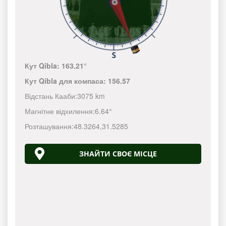
Кут Qibla:
163.21°
Кут Qibla для компаса:
156.57
Відстань Кааби:
3075 km
Магнітне відхилення:
6.64°
Розташування:
48.3264
,
31.5285
ЗНАЙТИ СВОЄ МІСЦЕ