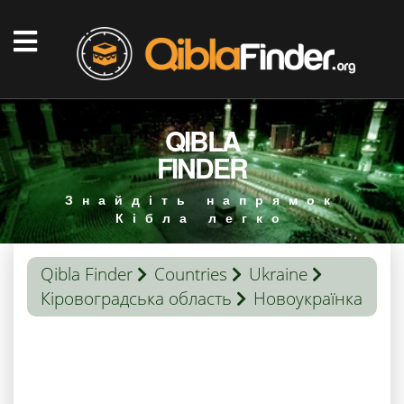
QIBLA
FINDER
Знайдіть напрямок
Кібла легко
Qibla Finder
Countries
Ukraine
Кіровоградська область
Новоукраїнка