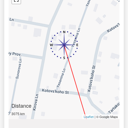
Distance
3075 km
| © Google Maps
Leaflet