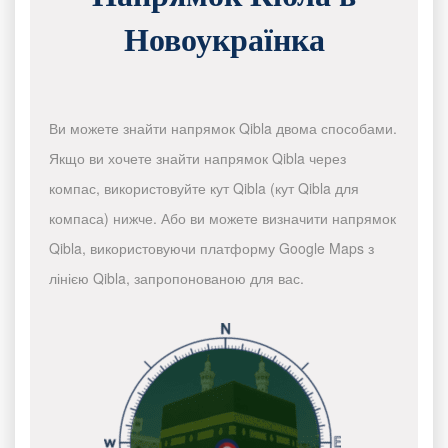
Новоукраїнка
Ви можете знайти напрямок Qibla двома способами.
Якщо ви хочете знайти напрямок Qibla через
компас, використовуйте кут Qibla (кут Qibla для
компаса) нижче. Або ви можете визначити напрямок
Qibla, використовуючи платформу Google Maps з
лінією Qibla, запропонованою для вас.