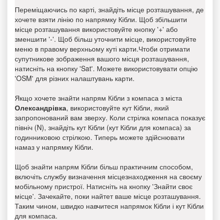
Переміщаючись по карті, знайдіть місце розташування, де
хочете взяти лінію по напрямку Кібли. Щоб збільшити
місце розташування використовуйте кнопку '+' або
зменшити '-'. Щоб більш уточнити місце, використовуйте
меню в правому верхньому куті карти.Чтоби отримати
супутникове зображення вашого місця розташування,
натисніть на кнопку 'Sat'. Можете використовувати опцію
'OSM' для різних налаштувань карти.
Якщо хочете знайти напрям Кібли з компаса з міста
Олександрівка
, використовуйте кут Кібли, який
запропонований вам зверху. Коли стрілка компаса показує
північ (N), знайдіть кут Кібли (кут Кібли для компаса) за
годинниковою стрілкою. Типерь можете здійснювати
намаз у напрямку Кібли.
Щоб знайти напрям Кібли більш практичним способом,
включіть службу визначення місцезнаходження на своєму
мобільному пристрої. Натисніть на кнопку 'Знайти своє
місце'. Зачекайте, поки найтет ваше місце розташування.
Таким чином, швидко навчитеся напрямок Кібли і кут Кібли
для компаса.