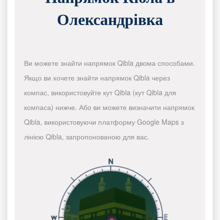
Олександрівка
Ви можете знайти напрямок Qibla двома способами.
Якщо ви хочете знайти напрямок Qibla через
компас, використовуйте кут Qibla (кут Qibla для
компаса) нижче. Або ви можете визначити напрямок
Qibla, використовуючи платформу Google Maps з
лінією Qibla, запропонованою для вас.