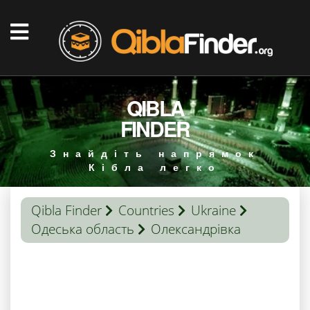
QIBLA
FINDER
Знайдіть напрямок
Кібла легко
Qibla Finder
Countries
Ukraine
Одеська область
Олександрівка