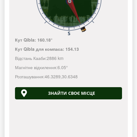
Кут Qibla:
160.18°
Кут Qibla для компаса:
154.13
Відстань Кааби:
2886 km
Магнітне відхилення:
6.05°
Розташування:
46.3289
,
30.6348
ЗНАЙТИ СВОЄ МІСЦЕ