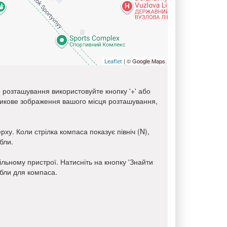
| © Google Maps
Leaflet
е розташування використовуйте кнопку '+' або
тникове зображення вашого місця розташування,
рху. Коли стрілка компаса показує північ (N),
бли.
ьному пристрої. Натисніть на кнопку 'Знайти
ібли для компаса.