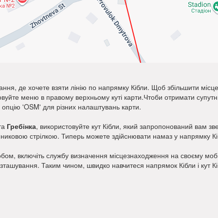
ання, де хочете взяти лінію по напрямку Кібли. Щоб збільшити місц
товуйте меню в правому верхньому куті карти.Чтоби отримати супу
и опцію 'OSM' для різних налаштувань карти.
та
Гребінка
, використовуйте кут Кібли, який запропонований вам зве
динниковою стрілкою. Типерь можете здійснювати намаз у напрямку Кі
бом, включіть службу визначення місцезнаходження на своєму мобіл
озташування. Таким чином, швидко навчитеся напрямок Кібли і кут К