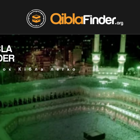
BLA
DER
мок Кібла легко