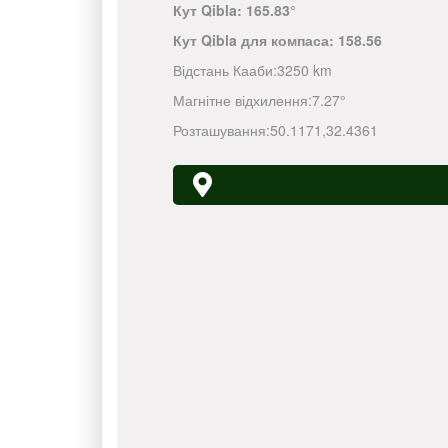
Кут Qibla:
165.83°
Кут Qibla для компаса:
158.56
Відстань Кааби:
3250 km
Магнітне відхилення:
7.27°
Розташування:
50.1171
,
32.4361