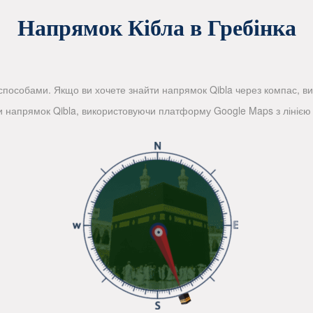
Напрямок Кібла в Гребінка
пособами. Якщо ви хочете знайти напрямок Qibla через компас, вико
и напрямок Qibla, використовуючи платформу Google Maps з лінією 