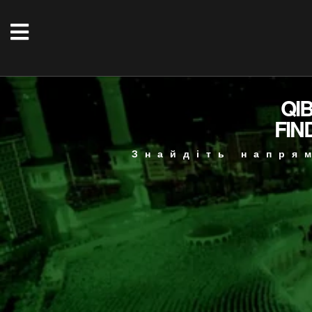
QI
FIN
Знайдіть напря