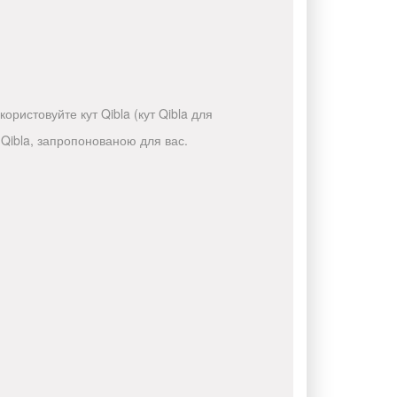
ристовуйте кут Qibla (кут Qibla для
Qibla, запропонованою для вас.