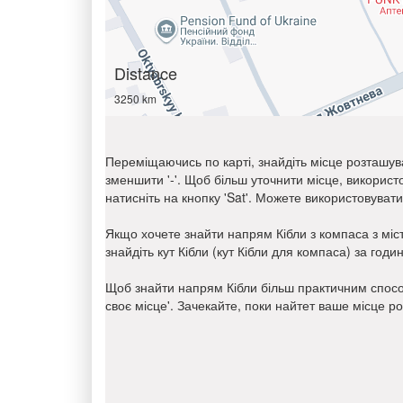
Distance
3250 km
Переміщаючись по карті, знайдіть місце розташув
зменшити '-'. Щоб більш уточнити місце, викорис
натисніть на кнопку 'Sat'. Можете використовуват
Якщо хочете знайти напрям Кібли з компаса з міс
знайдіть кут Кібли (кут Кібли для компаса) за го
Щоб знайти напрям Кібли більш практичним спосо
своє місце'. Зачекайте, поки найтет ваше місце р