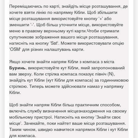
Переміщаючись по карті, знайдіть місце розташування, де
хочете взяти лінію по напрямку Кібли. Щоб збільшити
місце розташування використовуйте кнопку '+' або
зменшити '-'. Щоб більш уточнити місце, використовуйте
меню в правому верхньому куті карти.Чтоби отримати
супутникове зображення вашого місця розташування,
натисніть на кнопку 'Sat'. Можете використовувати опцію
'OSM' для різних налаштувань карти.
Якщо хочете знайти напрям Кібли з компаса з міста
Буринь
, використовуйте кут Кібли, який запропонований
вам зверху. Коли стрілка компаса показує північ (N),
знайдіть кут Кібли (кут Кібли для компаса) за годинниковою
стрілкою. Типерь можете здійснювати намаз у напрямку
Кібли.
Щоб знайти напрям Кібли більш практичним способом,
включіть службу визначення місцезнаходження на своєму
мобільному пристрої. Натисніть на кнопку 'Знайти своє
місце'. Зачекайте, поки найтет ваше місце розташування.
Таким чином, швидко навчитеся напрямок Кібли і кут Кібли
для компаса.