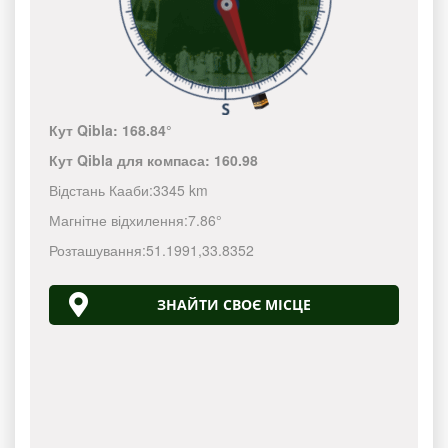
Кут Qibla:
168.84°
Кут Qibla для компаса:
160.98
Відстань Кааби:
3345 km
Магнітне відхилення:
7.86°
Розташування:
51.1991
,
33.8352
ЗНАЙТИ СВОЄ МІСЦЕ