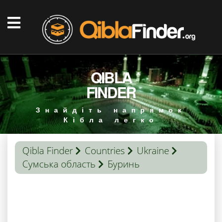
QIBLA
FINDER
Знайдіть напрямок
Кібла легко
Qibla Finder
Countries
Ukraine
Сумська область
Буринь