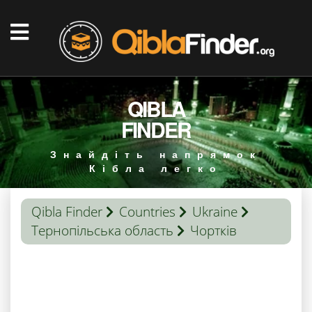
QIBLA
FINDER
Знайдіть напрямок
Кібла легко
Qibla Finder
Countries
Ukraine
Тернопільська область
Чортків