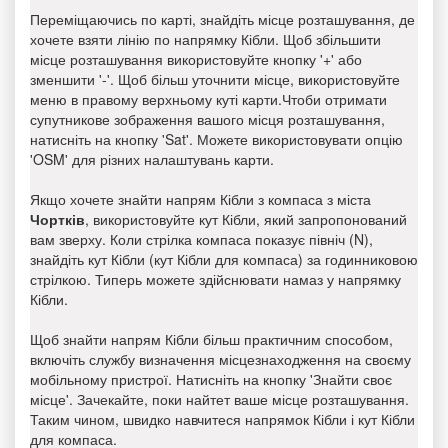
Переміщаючись по карті, знайдіть місце розташування, де
хочете взяти лінію по напрямку Кібли. Щоб збільшити
місце розташування використовуйте кнопку '+' або
зменшити '-'. Щоб більш уточнити місце, використовуйте
меню в правому верхньому куті карти.Чтоби отримати
супутникове зображення вашого місця розташування,
натисніть на кнопку 'Sat'. Можете використовувати опцію
'OSM' для різних налаштувань карти.
Якщо хочете знайти напрям Кібли з компаса з міста
Чортків
, використовуйте кут Кібли, який запропонований
вам зверху. Коли стрілка компаса показує північ (N),
знайдіть кут Кібли (кут Кібли для компаса) за годинниковою
стрілкою. Типерь можете здійснювати намаз у напрямку
Кібли.
Щоб знайти напрям Кібли більш практичним способом,
включіть службу визначення місцезнаходження на своєму
мобільному пристрої. Натисніть на кнопку 'Знайти своє
місце'. Зачекайте, поки найтет ваше місце розташування.
Таким чином, швидко навчитеся напрямок Кібли і кут Кібли
для компаса.