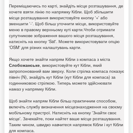
Переміщаючись по карті, знайдіть місце розташування, де
хочете взяти лінію по напрямку Кібли. Щоб збільшити
місце розташування використовуйте кнопку '+' або
зменшити '-'. Щоб більш уточнити місце, використовуйте
меню в правому верхньому куті карти.Чтоби отримати
супутникове зображення вашого місця розташування,
натисніть на кнопку 'Sat'. Можете використовувати опцію
'OSM' для різних налаштувань карти.
Якщо хочете знайти напрям Кібли з компаса з міста
Слобожанське
, використовуйте кут Кібли, який
запропонований вам зверху. Коли стрілка компаса показує
північ (N), знайдіть кут Кібли (кут Кібли для компаса) за
годинниковою стрілкою. Типерь можете здійснювати
намаз у напрямку Кібли.
Щоб знайти напрям Кібли більш практичним способом,
включіть службу визначення місцезнаходження на своєму
мобільному пристрої. Натисніть на кнопку 'Знайти своє
місце'. Зачекайте, поки найтет ваше місце розташування.
Таким чином, швидко навчитеся напрямок Кібли і кут Кібли
для компаса.