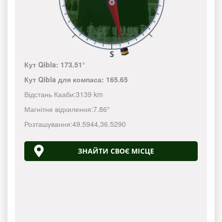
Кут Qibla:
173.51°
Кут Qibla для компаса:
165.65
Відстань Кааби:
3139 km
Магнітне відхилення:
7.86°
Розташування:
49.5944
,
36.5290
ЗНАЙТИ СВОЄ МІСЦЕ