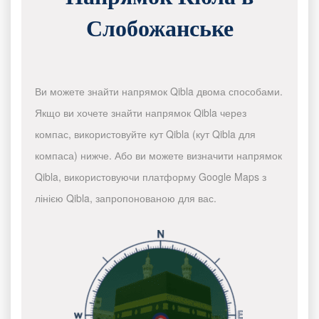
Слобожанське
Ви можете знайти напрямок Qibla двома способами.
Якщо ви хочете знайти напрямок Qibla через
компас, використовуйте кут Qibla (кут Qibla для
компаса) нижче. Або ви можете визначити напрямок
Qibla, використовуючи платформу Google Maps з
лінією Qibla, запропонованою для вас.