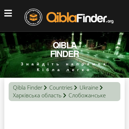
QIBLA
FINDER
Знайдіть напрямок
Кібла легко
Qibla Finder
Countries
Ukraine
Харківська область
Слобожанське