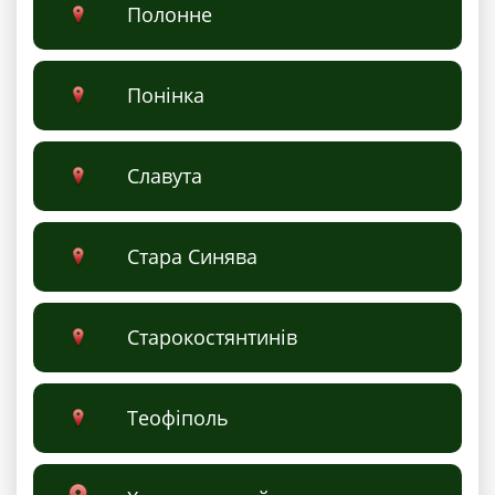
Полонне
Понінка
Славута
Стара Синява
Старокостянтинів
Теофіполь