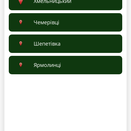
Хмельницький
Чемерівці
Шепетівка
Ярмолинці