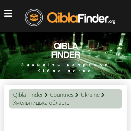
QIBLA
FINDER
Знайдіть напрямок
Кібла легко
Qibla Finder
Countries
Ukraine
Хмельницька область