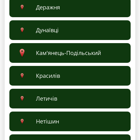
Деражня
Дунаївці
Кам'янець-Подільський
Красилів
Летичів
Нетішин