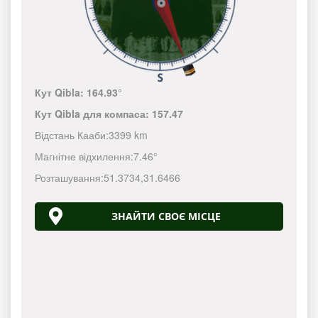
Кут Qibla:
164.93°
Кут Qibla для компаса:
157.47
Відстань Кааби:
3399 km
Магнітне відхилення:
7.46°
Розташування:
51.3734
,
31.6466
ЗНАЙТИ СВОЄ МІСЦЕ