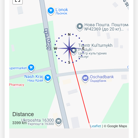
Distance
3399 km
| © Google Maps
Leaflet