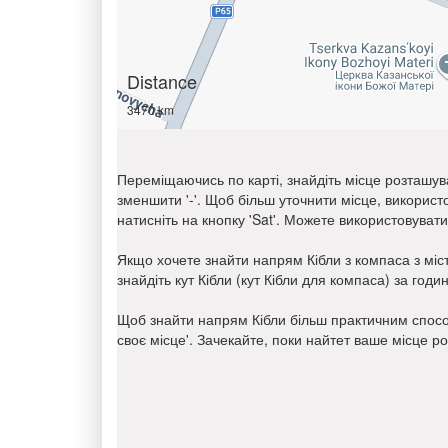
Distance
3470 km
Переміщаючись по карті, знайдіть місце розташув
зменшити '-'. Щоб більш уточнити місце, викорис
натисніть на кнопку 'Sat'. Можете використовуват
Якщо хочете знайти напрям Кібли з компаса з міс
знайдіть кут Кібли (кут Кібли для компаса) за го
Щоб знайти напрям Кібли більш практичним спосо
своє місце'. Зачекайте, поки найтет ваше місце р