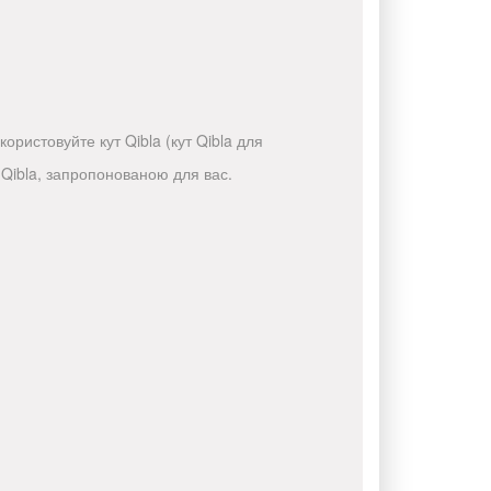
ристовуйте кут Qibla (кут Qibla для
Qibla, запропонованою для вас.