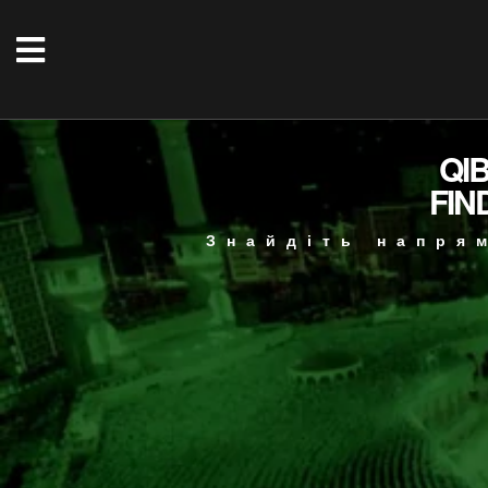
QI
FIN
Знайдіть напря