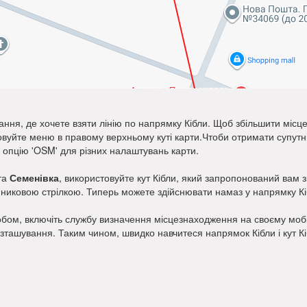
ання, де хочете взяти лінію по напрямку Кібли. Щоб збільшити місц
товуйте меню в правому верхньому куті карти.Чтоби отримати супу
и опцію 'OSM' для різних налаштувань карти.
та
Семенівка
, використовуйте кут Кібли, який запропонований вам зв
динниковою стрілкою. Типерь можете здійснювати намаз у напрямку Кі
бом, включіть службу визначення місцезнаходження на своєму мобіл
озташування. Таким чином, швидко навчитеся напрямок Кібли і кут К