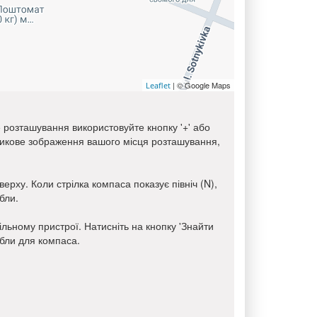
| © Google Maps
Leaflet
е розташування використовуйте кнопку '+' або
тникове зображення вашого місця розташування,
ерху. Коли стрілка компаса показує північ (N),
бли.
ьному пристрої. Натисніть на кнопку 'Знайти
ібли для компаса.