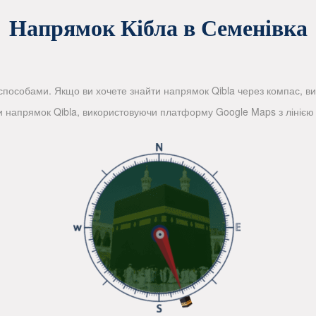
Напрямок Кібла в Семенівка
пособами. Якщо ви хочете знайти напрямок Qibla через компас, вико
и напрямок Qibla, використовуючи платформу Google Maps з лінією 