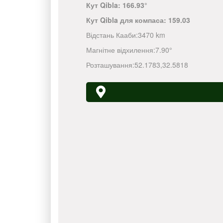
Кут Qibla:
166.93°
Кут Qibla для компаса:
159.03
Відстань Кааби:
3470 km
Магнітне відхилення:
7.90°
Розташування:
52.1783
,
32.5818