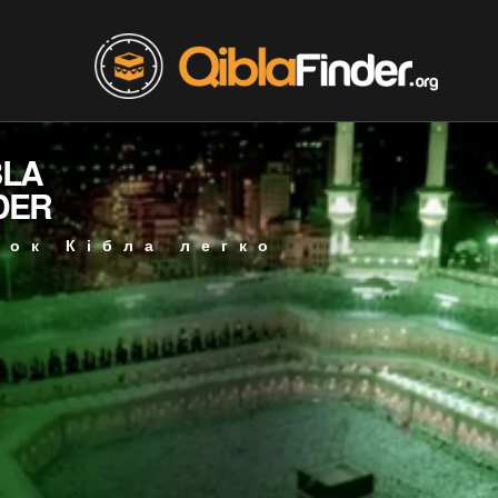
BLA
DER
мок Кібла легко