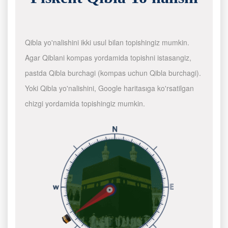
Qibla yo'nalishini ikki usul bilan topishingiz mumkin.
Agar Qiblani kompas yordamida topishni istasangiz,
pastda Qibla burchagi (kompas uchun Qibla burchagi).
Yoki Qibla yo'nalishini, Google haritasıga ko'rsatilgan
chizgi yordamida topishingiz mumkin.