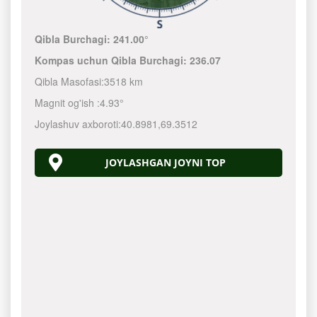
Qibla Burchagi:
241.00°
Kompas uchun Qibla Burchagi:
236.07
Qibla Masofasi:
3518 km
Magnit og'ish :
4.93°
Joylashuv axboroti:
40.8981
,
69.3512
JOYLASHGAN JOYNI TOP