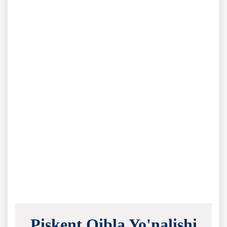
Piskent Qibla Yo'nalishi