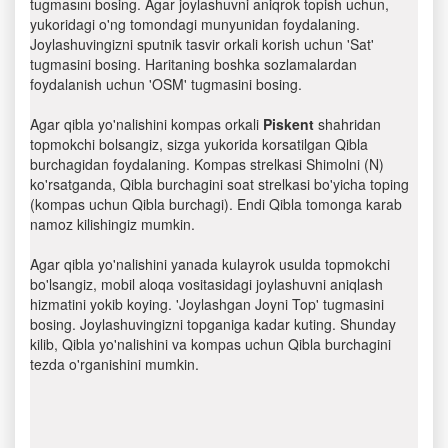
tugmasını bosing. Agar joylashuvni aniqrok topish uchun,
yukoridagi o'ng tomondagi munyunidan foydalaning.
Joylashuvingizni sputnik tasvir orkali korish uchun 'Sat'
tugmasini bosing. Haritaning boshka sozlamalardan
foydalanish uchun 'OSM' tugmasini bosing.
Agar qibla yo'nalishini kompas orkali
Piskent
shahridan
topmokchi bolsangiz, sizga yukorida korsatilgan Qibla
burchagidan foydalaning. Kompas strelkasi Shimolni (N)
ko'rsatganda, Qibla burchagini soat strelkasi bo'yicha toping
(kompas uchun Qibla burchagi). Endi Qibla tomonga karab
namoz kilishingiz mumkin.
Agar qibla yo'nalishini yanada kulayrok usulda topmokchi
bo'lsangiz, mobil aloqa vositasidagi joylashuvni aniqlash
hizmatini yokib koying. 'Joylashgan Joyni Top' tugmasini
bosing. Joylashuvingizni topganiga kadar kuting. Shunday
kilib, Qibla yo'nalishini va kompas uchun Qibla burchagini
tezda o'rganishini mumkin.