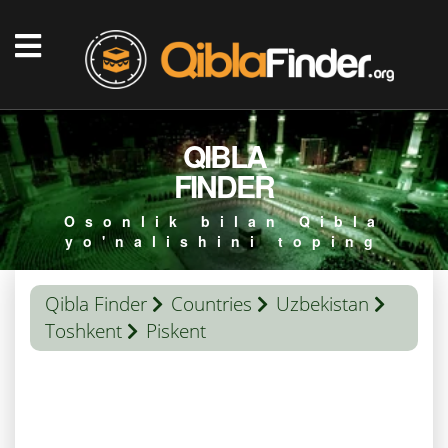
QIBLA
FINDER
Osonlik bilan Qibla
yo'nalishini toping
Qibla Finder
Countries
Uzbekistan
Toshkent
Piskent