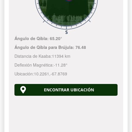
Ángulo de Qibla:
65.20°
Ángulo de Qibla para Brújula:
76.48
Distancia de Kaaba:
11394 km
Deflexión Magnética:
-11.28°
Ubicación:
10.2261
,
-67.8770
ENCONTRAR UBICACIÓN