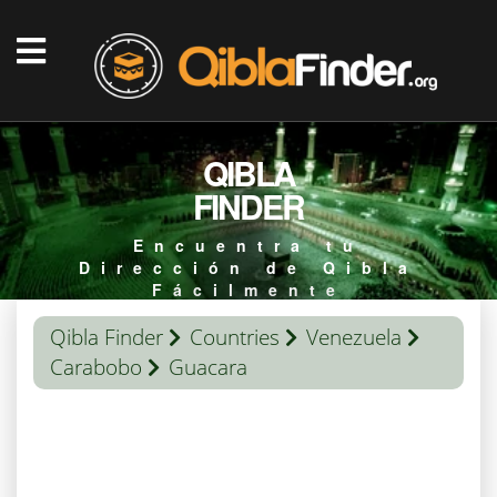
QIBLA
FINDER
Encuentra tu
Dirección de Qibla
Fácilmente
Qibla Finder
Countries
Venezuela
Carabobo
Guacara