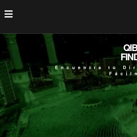
QI
FIN
Encuentra tu Di
Fácil