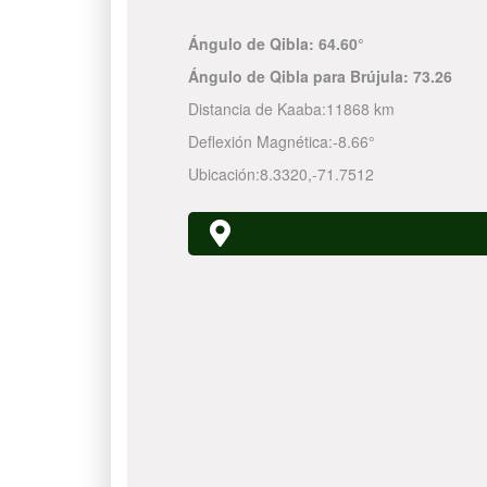
Ángulo de Qibla:
64.60°
Ángulo de Qibla para Brújula:
73.26
Distancia de Kaaba:
11868 km
Deflexión Magnética:
-8.66°
Ubicación:
8.3320
,
-71.7512