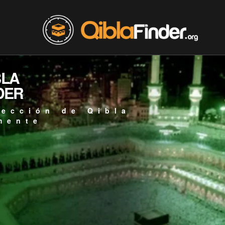
BLA
DER
rección de Qibla
mente