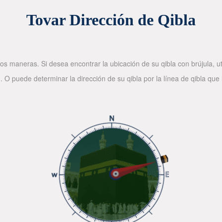
Tovar Dirección de Qibla
os maneras. Si desea encontrar la ubicación de su qibla con brújula, ut
. O puede determinar la dirección de su qibla por la línea de qibla que