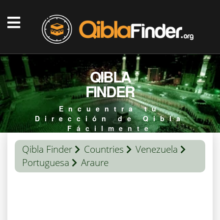
QIBLA
FINDER
Encuentra tu
Dirección de Qibla
Fácilmente
Qibla Finder
Countries
Venezuela
Portuguesa
Araure