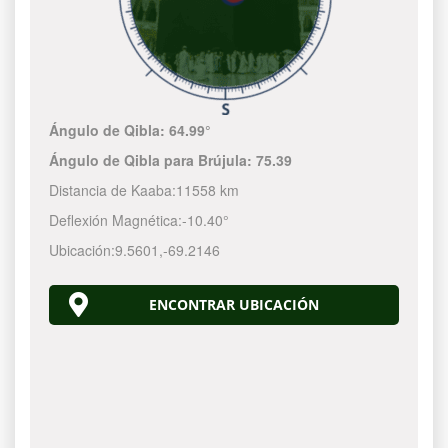
Ángulo de Qibla:
64.99°
Ángulo de Qibla para Brújula:
75.39
Distancia de Kaaba:
11558 km
Deflexión Magnética:
-10.40°
Ubicación:
9.5601
,
-69.2147
ENCONTRAR UBICACIÓN