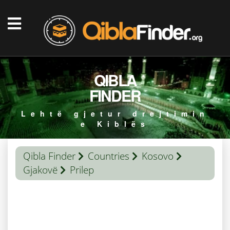
QIBLA
FINDER
Lehtë gjetur drejtimin
e Kiblës
Qibla Finder
Countries
Kosovo
Gjakovë
Prilep