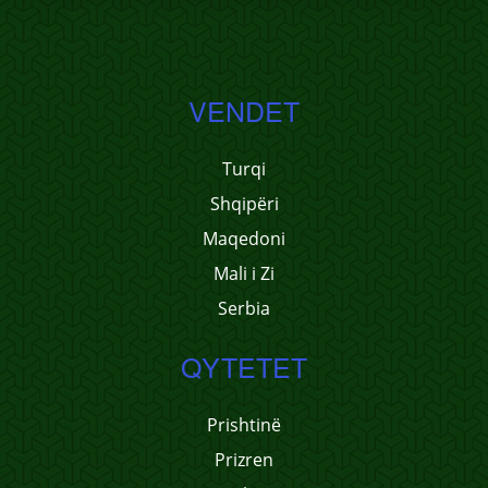
VENDET
Turqi
Shqipëri
Maqedoni
Mali i Zi
Serbia
QYTETET
Prishtinë
Prizren