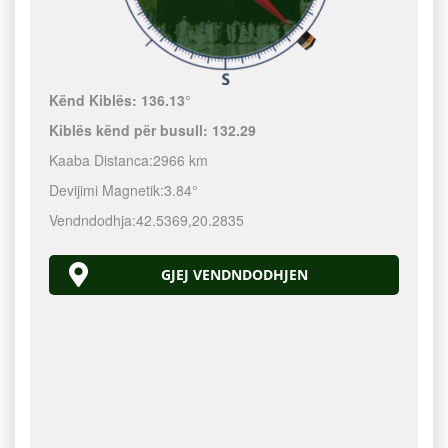
Kënd Kiblës:
136.13°
Kiblës kënd për busull:
132.29
Kaaba Distanca:
2966 km
Devijimi Magnetik:
3.84°
Vendndodhja:
42.5369
,
20.2835
GJEJ VENDNDODHJEN