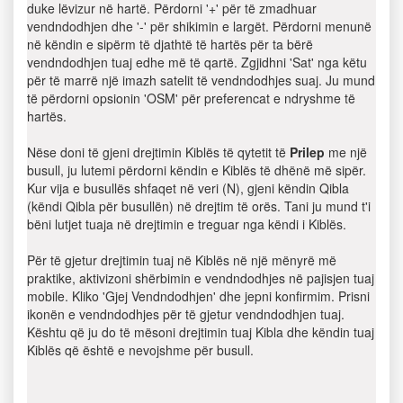
duke lëvizur në hartë. Përdorni '+' për të zmadhuar
vendndodhjen dhe '-' për shikimin e largët. Përdorni menunë
në këndin e sipërm të djathtë të hartës për ta bërë
vendndodhjen tuaj edhe më të qartë. Zgjidhni 'Sat' nga këtu
për të marrë një imazh satelit të vendndodhjes suaj. Ju mund
të përdorni opsionin 'OSM' për preferencat e ndryshme të
hartës.
Nëse doni të gjeni drejtimin Kiblës të qytetit të
Prilep
me një
busull, ju lutemi përdorni këndin e Kiblës të dhënë më sipër.
Kur vija e busullës shfaqet në veri (N), gjeni këndin Qibla
(këndi Qibla për busullën) në drejtim të orës. Tani ju mund t'i
bëni lutjet tuaja në drejtimin e treguar nga këndi i Kiblës.
Për të gjetur drejtimin tuaj në Kiblës në një mënyrë më
praktike, aktivizoni shërbimin e vendndodhjes në pajisjen tuaj
mobile. Kliko 'Gjej Vendndodhjen' dhe jepni konfirmim. Prisni
ikonën e vendndodhjes për të gjetur vendndodhjen tuaj.
Kështu që ju do të mësoni drejtimin tuaj Kibla dhe këndin tuaj
Kiblës që është e nevojshme për busull.