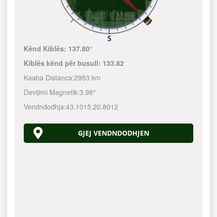
Kënd Kiblës:
137.80°
Kiblës kënd për busull:
133.82
Kaaba Distanca:
2983 km
Devijimi Magnetik:
3.98°
Vendndodhja:
43.1015
,
20.8012
GJEJ VENDNDODHJEN