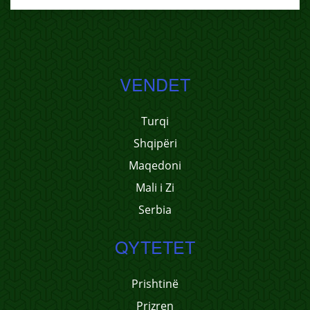
VENDET
Turqi
Shqipëri
Maqedoni
Mali i Zi
Serbia
QYTETET
Prishtinë
Prizren