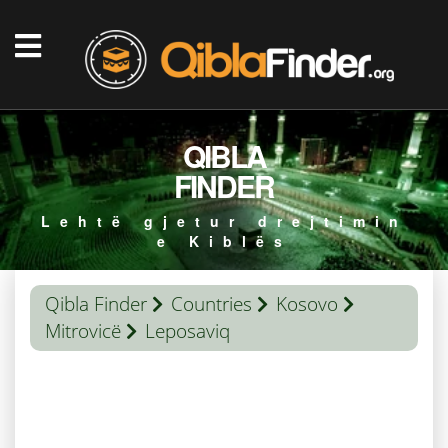
QIBLA
FINDER
Lehtë gjetur drejtimin
e Kiblës
Qibla Finder
Countries
Kosovo
Mitrovicë
Leposaviq