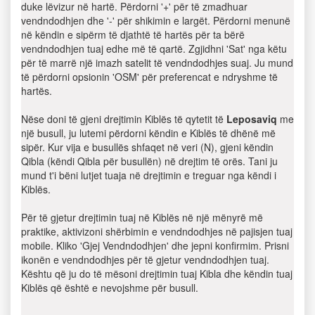
duke lëvizur në hartë. Përdorni '+' për të zmadhuar
vendndodhjen dhe '-' për shikimin e largët. Përdorni menunë
në këndin e sipërm të djathtë të hartës për ta bërë
vendndodhjen tuaj edhe më të qartë. Zgjidhni 'Sat' nga këtu
për të marrë një imazh satelit të vendndodhjes suaj. Ju mund
të përdorni opsionin 'OSM' për preferencat e ndryshme të
hartës.
Nëse doni të gjeni drejtimin Kiblës të qytetit të
Leposaviq
me
një busull, ju lutemi përdorni këndin e Kiblës të dhënë më
sipër. Kur vija e busullës shfaqet në veri (N), gjeni këndin
Qibla (këndi Qibla për busullën) në drejtim të orës. Tani ju
mund t'i bëni lutjet tuaja në drejtimin e treguar nga këndi i
Kiblës.
Për të gjetur drejtimin tuaj në Kiblës në një mënyrë më
praktike, aktivizoni shërbimin e vendndodhjes në pajisjen tuaj
mobile. Kliko 'Gjej Vendndodhjen' dhe jepni konfirmim. Prisni
ikonën e vendndodhjes për të gjetur vendndodhjen tuaj.
Kështu që ju do të mësoni drejtimin tuaj Kibla dhe këndin tuaj
Kiblës që është e nevojshme për busull.