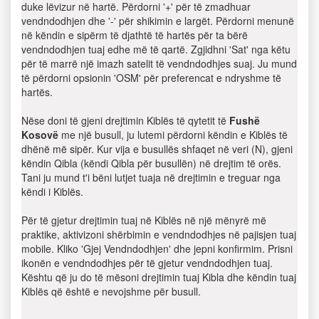
duke lëvizur në hartë. Përdorni '+' për të zmadhuar
vendndodhjen dhe '-' për shikimin e largët. Përdorni menunë
në këndin e sipërm të djathtë të hartës për ta bërë
vendndodhjen tuaj edhe më të qartë. Zgjidhni 'Sat' nga këtu
për të marrë një imazh satelit të vendndodhjes suaj. Ju mund
të përdorni opsionin 'OSM' për preferencat e ndryshme të
hartës.
Nëse doni të gjeni drejtimin Kiblës të qytetit të
Fushë
Kosovë
me një busull, ju lutemi përdorni këndin e Kiblës të
dhënë më sipër. Kur vija e busullës shfaqet në veri (N), gjeni
këndin Qibla (këndi Qibla për busullën) në drejtim të orës.
Tani ju mund t'i bëni lutjet tuaja në drejtimin e treguar nga
këndi i Kiblës.
Për të gjetur drejtimin tuaj në Kiblës në një mënyrë më
praktike, aktivizoni shërbimin e vendndodhjes në pajisjen tuaj
mobile. Kliko 'Gjej Vendndodhjen' dhe jepni konfirmim. Prisni
ikonën e vendndodhjes për të gjetur vendndodhjen tuaj.
Kështu që ju do të mësoni drejtimin tuaj Kibla dhe këndin tuaj
Kiblës që është e nevojshme për busull.