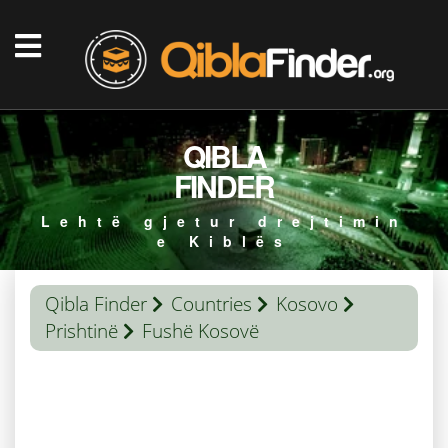
QIBLA
FINDER
Lehtë gjetur drejtimin
e Kiblës
Qibla Finder
Countries
Kosovo
Prishtinë
Fushë Kosovë