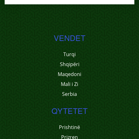
VENDET
Turqi
Shqipëri
Maqedoni
Mali i Zi
Serbia
QYTETET
Prishtinë
Prizren