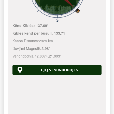
Kënd Kiblës:
137.69°
Kiblës kënd për busull:
133.71
Kaaba Distanca:
2929 km
Devijimi Magnetik:
3.98°
Vendndodhja:
42.6374
,
21.0931
GJEJ VENDNDODHJEN