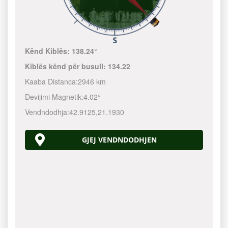
Kënd Kiblës:
138.24°
Kiblës kënd për busull:
134.22
Kaaba Distanca:
2946 km
Devijimi Magnetik:
4.02°
Vendndodhja:
42.9125
,
21.1930
GJEJ VENDNDODHJEN