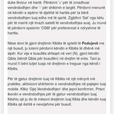
duke lëvizur në hartë. Përdorni '+' për të zmadhuar
vendndodhjen dhe '-' për shikimin e largët. Përdorni menunë
në këndin e sipërm të djathtë të hartës për ta bërë
vendndodhjen tuaj edhe më të qartë. Zgjidhni 'Sat' nga këtu
për të marrë një imazh satelit të vendndodhjes suaj. Ju mund
të përdorni opsionin 'OSM' për preferencat e ndryshme të
hartës.
Nëse doni të gjeni drejtimin Kiblës të qytetit të
Podujevë
me
një busull, ju lutemi përdorni këndin e Kiblës të dhënë më
sipër. Kur vija e busullës shfaqet në veri (N), gjeni këndin
Qibla (këndi Qibla për busullën) në drejtim të orës. Tani ju
mund t'i bëni lutjet tuaja në drejtimin e treguar nga këndi i
Kiblës.
Për të gjetur drejtimin tuaj në Kiblës në një mënyrë më
praktike, aktivizoni shërbimin e vendndodhjes në pajisjen tuaj
mobile. Kliko 'Gjej Vendndodhjen' dhe jepni konfirmim. Prisni
ikonën e vendndodhjes për të gjetur vendndodhjen tuaj.
Kështu që ju do të mësoni drejtimin tuaj Kibla dhe këndin tuaj
Kiblës që është e nevojshme për busull.