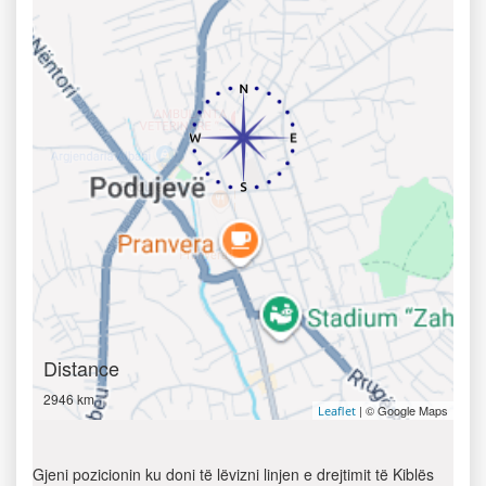
Distance
2946 km
| © Google Maps
Leaflet
Gjeni pozicionin ku doni të lëvizni linjen e drejtimit të Kiblës