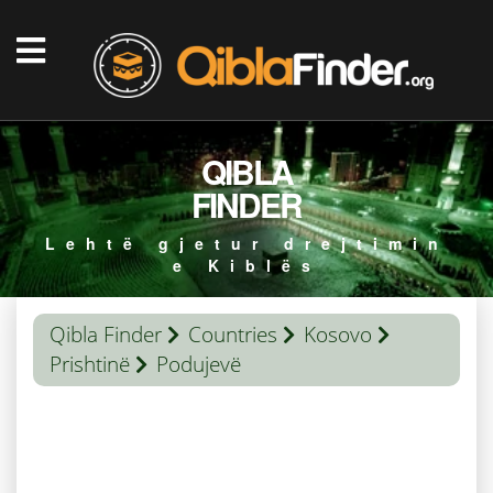
QIBLA
FINDER
Lehtë gjetur drejtimin
e Kiblës
Qibla Finder
Countries
Kosovo
Prishtinë
Podujevë