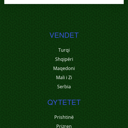
VENDET
Turqi
Shqipëri
Maqedoni
Mali i Zi
Serbia
QYTETET
Prishtinë
Prizren