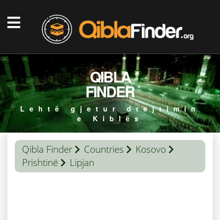
QIBLA
FINDER
Lehtë gjetur drejtimin
e Kiblës
Qibla Finder
Countries
Kosovo
Prishtinë
Lipjan