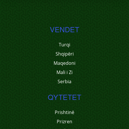
VENDET
Turqi
Shqipëri
Maqedoni
Mali i Zi
Serbia
QYTETET
Prishtinë
Prizren