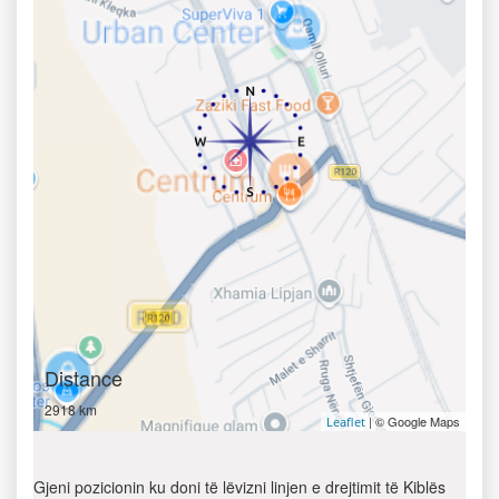
Distance
2918 km
| © Google Maps
Leaflet
Gjeni pozicionin ku doni të lëvizni linjen e drejtimit të Kiblës