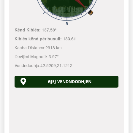
Kënd Kiblës:
137.58°
Kiblës kënd për busull:
133.61
Kaaba Distanca:
2918 km
Devijimi Magnetik:
3.97°
Vendndodhja:
42.5209
,
21.1212
GJEJ VENDNDODHJEN