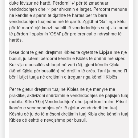
duke lëvizur në hartë. Përdorni '+' për të zmadhuar
vendndodhjen dhe '-' për shikimin e largët. Përdorni menunë
në këndin e sipërm të djathtë të hartës për ta bërë
vendndodhjen tuaj edhe më të qartë. Zgjidhni 'Sat' nga këtu
për të marrë një imazh satelit të vendndodhjes suaj. Ju mund
të përdorni opsionin 'OSM' për preferencat e ndryshme të
hartës.
Nëse doni të gjeni drejtimin Kiblës të qytetit të
Lipjan
me një
busull, ju lutemi përdorni këndin e Kiblës të dhënë më sipër.
Kur vija e busullës shfaqet në veri (N), gjeni këndin Qibla
(këndi Qibla për busullën) në drejtim të orës. Tani ju mund t'i
bëni lutjet tuaja në drejtimin e treguar nga këndi i Kiblës.
Për të gjetur drejtimin tuaj në Kiblës në një mënyrë më
praktike, aktivizoni shërbimin e vendndodhjes në pajisjen tuaj
mobile. Kliko 'Gjej Vendndodhjen' dhe jepni konfirmim. Prisni
ikonën e vendndodhjes për të gjetur vendndodhjen tuaj.
Kështu që ju do të mësoni drejtimin tuaj Kibla dhe këndin tuaj
Kiblës që është e nevojshme për busull.