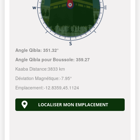
Angle Qibla:
351.32°
Angle Qibla pour Boussole:
359.27
Kaaba Distance:
3833 km
Déviation Magnétique:
-7.95°
Emplacement:
-12.8359
,
45.1124
LOCALISER MON EMPLACEMENT