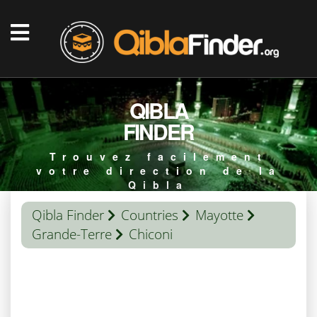
QIBLA
FINDER
Trouvez facilement
votre direction de la
Qibla
Qibla Finder
Countries
Mayotte
Grande-Terre
Chiconi