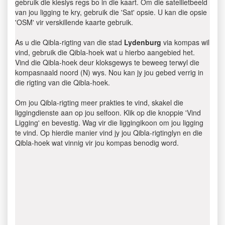
gebruik die kieslys regs bo in die kaart. Om die satellietbeeld
van jou ligging te kry, gebruik die 'Sat' opsie. U kan die opsie
'OSM' vir verskillende kaarte gebruik.
As u die Qibla-rigting van die stad
Lydenburg
via kompas wil
vind, gebruik die Qibla-hoek wat u hierbo aangebied het.
Vind die Qibla-hoek deur kloksgewys te beweeg terwyl die
kompasnaald noord (N) wys. Nou kan jy jou gebed verrig in
die rigting van die Qibla-hoek.
Om jou Qibla-rigting meer prakties te vind, skakel die
liggingdienste aan op jou selfoon. Klik op die knoppie 'Vind
Ligging' en bevestig. Wag vir die liggingikoon om jou ligging
te vind. Op hierdie manier vind jy jou Qibla-rigtinglyn en die
Qibla-hoek wat vinnig vir jou kompas benodig word.