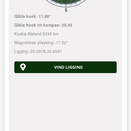
Qibla hoek:
11.88°
Qibla hoek vir kompas:
29.40
Kaaba Afstand:
5245 km
Magnetiese afwyking:
-17.52°
Ligging:
-25.0978
,
30.4597
VIND LIGGING