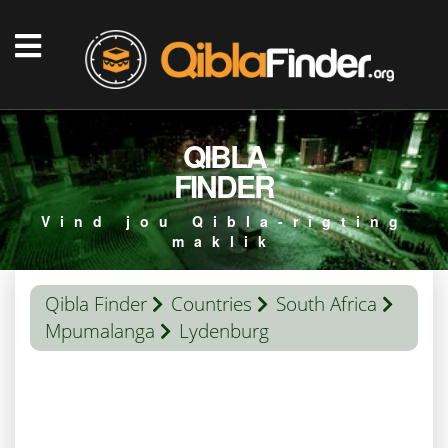
QIBLA
FINDER
Vind jou Qibla-rigting
maklik
Qibla Finder
Countries
South Africa
Mpumalanga
Lydenburg