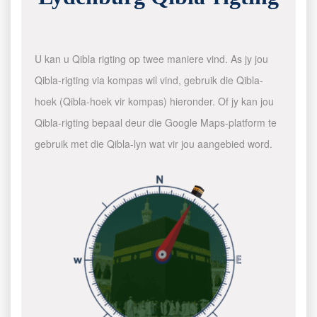
U kan u Qibla rigting op twee maniere vind. As jy jou
Qibla-rigting via kompas wil vind, gebruik die Qibla-
hoek (Qibla-hoek vir kompas) hieronder. Of jy kan jou
Qibla-rigting bepaal deur die Google Maps-platform te
gebruik met die Qibla-lyn wat vir jou aangebied word.