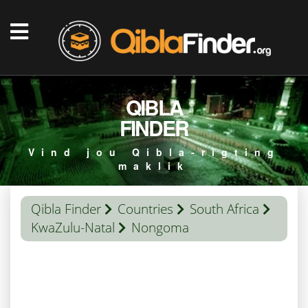
QIBLA
FINDER
Vind jou Qibla-rigting
maklik
Qibla Finder
Countries
South Africa
KwaZulu-Natal
Nongoma