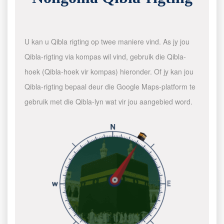
U kan u Qibla rigting op twee maniere vind. As jy jou
Qibla-rigting via kompas wil vind, gebruik die Qibla-
hoek (Qibla-hoek vir kompas) hieronder. Of jy kan jou
Qibla-rigting bepaal deur die Google Maps-platform te
gebruik met die Qibla-lyn wat vir jou aangebied word.