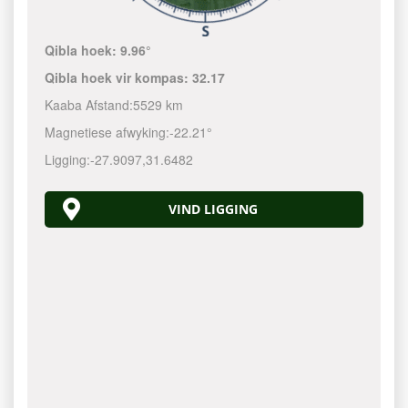
Qibla hoek:
9.96°
Qibla hoek vir kompas:
32.17
Kaaba Afstand:
5529 km
Magnetiese afwyking:
-22.21°
Ligging:
-27.9097
,
31.6482
VIND LIGGING