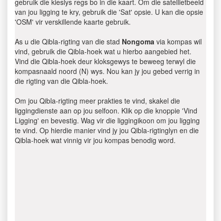
gebruik die kieslys regs bo in die kaart. Om die satellietbeeld
van jou ligging te kry, gebruik die 'Sat' opsie. U kan die opsie
'OSM' vir verskillende kaarte gebruik.
As u die Qibla-rigting van die stad
Nongoma
via kompas wil
vind, gebruik die Qibla-hoek wat u hierbo aangebied het.
Vind die Qibla-hoek deur kloksgewys te beweeg terwyl die
kompasnaald noord (N) wys. Nou kan jy jou gebed verrig in
die rigting van die Qibla-hoek.
Om jou Qibla-rigting meer prakties te vind, skakel die
liggingdienste aan op jou selfoon. Klik op die knoppie 'Vind
Ligging' en bevestig. Wag vir die liggingikoon om jou ligging
te vind. Op hierdie manier vind jy jou Qibla-rigtinglyn en die
Qibla-hoek wat vinnig vir jou kompas benodig word.