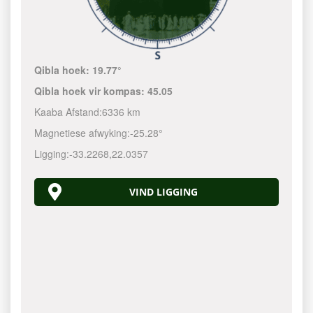
Qibla hoek:
19.77°
Qibla hoek vir kompas:
45.05
Kaaba Afstand:
6336 km
Magnetiese afwyking:
-25.28°
Ligging:
-33.2268
,
22.0357
VIND LIGGING