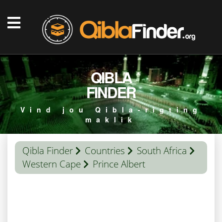
QIBLA
FINDER
Vind jou Qibla-rigting
maklik
Qibla Finder
Countries
South Africa
Western Cape
Prince Albert