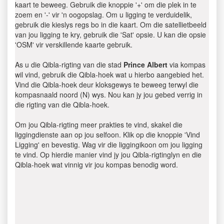
kaart te beweeg. Gebruik die knoppie '+' om die plek in te
zoem en '-' vir 'n oogopslag. Om u ligging te verduidelik,
gebruik die kieslys regs bo in die kaart. Om die satellietbeeld
van jou ligging te kry, gebruik die 'Sat' opsie. U kan die opsie
'OSM' vir verskillende kaarte gebruik.
As u die Qibla-rigting van die stad
Prince Albert
via kompas
wil vind, gebruik die Qibla-hoek wat u hierbo aangebied het.
Vind die Qibla-hoek deur kloksgewys te beweeg terwyl die
kompasnaald noord (N) wys. Nou kan jy jou gebed verrig in
die rigting van die Qibla-hoek.
Om jou Qibla-rigting meer prakties te vind, skakel die
liggingdienste aan op jou selfoon. Klik op die knoppie 'Vind
Ligging' en bevestig. Wag vir die liggingikoon om jou ligging
te vind. Op hierdie manier vind jy jou Qibla-rigtinglyn en die
Qibla-hoek wat vinnig vir jou kompas benodig word.