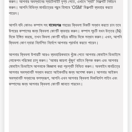
করুন। আপনার অবস্থানের স্যাটেলাইট দৃশ্য পেতে, এখানে 'স্যাট' বিকল্পটি নির্বাচন
করুন। আপনি বিভিন্ন মানচিত্রের পছন্দ হিসাবে 'OSM' বিকল্পটি ব্যবহার করতে
পারেন।
আপনি যদি কোনও কম্পাস সহ
বাকেরগঞ্জ
শহরের ক্বিবলা দিকটি সন্ধান করতে চান তবে
উপরের কম্পাসের জন্য ক্বিবলা কোণটি ব্যবহার করুন। কম্পাস সূচটি যখন উত্তর (N)
দিকে ইঙ্গিত করছে, তখন কিবলা কোণটি ঘড়ির কাঁটার দিকে সন্ধান করুন। এখন, আপনি
ক্বিবলা কোণ দ্বারা নির্দেশিত নির্দেশে আপনার প্রার্থনা করতে পারেন।
আপনার ক্বিবলা উপায়টি আরও ব্যবহারিকভাবে খুঁজে পেতে আপনার মোবাইল ডিভাইসে
লোকেশন পরিষেবা চালু করুন। 'আমার জায়গা খুঁজুন' বাটনে ক্লিক করুন এবং আপনার
মোবাইল ডিভাইসে আপনাকে জিজ্ঞাসা করা প্রশ্নটি নিশ্চিত করুন। অনলাইন মানচিত্রে
আপনার অবস্থানটি সন্ধান করতে আইকনটির জন্য অপেক্ষা করুন। আপনার আইকন
অবস্থানটি সন্ধানের ফলস্বরূপ, আপনি এখন আপনার ক্বিবলা দিকনির্দেশ লাইন এবং
কম্পাসের জন্য আপনার ক্বিবলা কোণটি জানতে পারবেন।