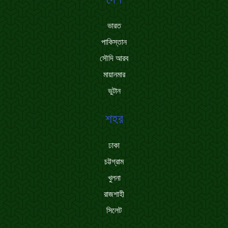
ভারত
পাকিস্তান
সৌদি আরব
মায়ানমার
ভুটান
শহর
ঢাকা
চট্টগ্রাম
খুলনা
রাজশাহী
সিলেট