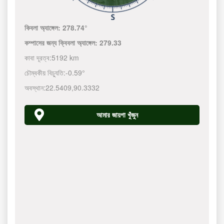
কিবলা অ্যাঙ্গেল:
278.74°
কম্পাসের জন্য ক্বিবলা অ্যাঙ্গেল:
279.33
কাবা দূরত্ব:
5192 km
চৌম্বকীয় বিচ্যুতি:
-0.59°
অবস্থান:
22.5409
,
90.3332
আমার জায়গা খুঁজুন