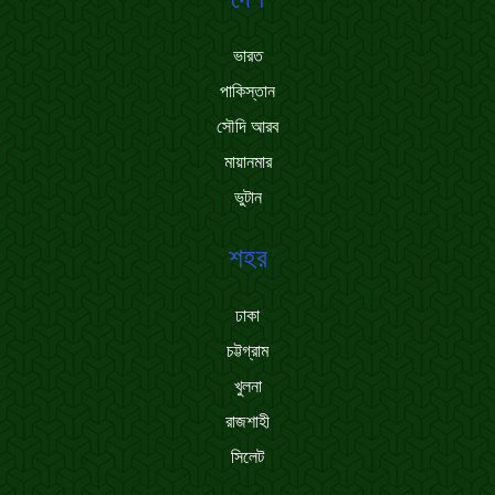
ভারত
পাকিস্তান
সৌদি আরব
মায়ানমার
ভুটান
শহর
ঢাকা
চট্টগ্রাম
খুলনা
রাজশাহী
সিলেট