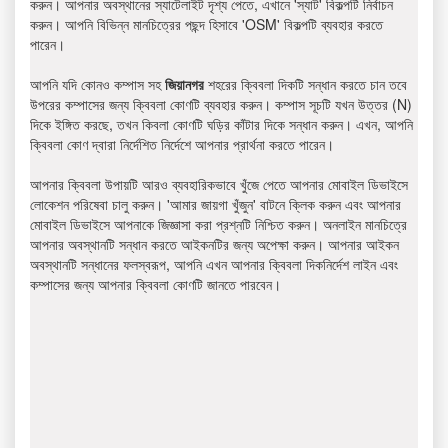
করুন। আপনার অবস্থানের স্যাটেলাইট দৃশ্য পেতে, এখানে 'স্যাট' বিকল্পটি নির্বাচন
করুন। আপনি বিভিন্ন মানচিত্রের পছন্দ হিসাবে 'OSM' বিকল্পটি ব্যবহার করতে
পারেন।
আপনি যদি কোনও কম্পাস সহ
জিয়ানগর
শহরের ক্বিবলা দিকটি সন্ধান করতে চান তবে
উপরের কম্পাসের জন্য ক্বিবলা কোণটি ব্যবহার করুন। কম্পাস সূচটি যখন উত্তর (N)
দিকে ইঙ্গিত করছে, তখন কিবলা কোণটি ঘড়ির কাঁটার দিকে সন্ধান করুন। এখন, আপনি
ক্বিবলা কোণ দ্বারা নির্দেশিত নির্দেশে আপনার প্রার্থনা করতে পারেন।
আপনার ক্বিবলা উপায়টি আরও ব্যবহারিকভাবে খুঁজে পেতে আপনার মোবাইল ডিভাইসে
লোকেশন পরিষেবা চালু করুন। 'আমার জায়গা খুঁজুন' বাটনে ক্লিক করুন এবং আপনার
মোবাইল ডিভাইসে আপনাকে জিজ্ঞাসা করা প্রশ্নটি নিশ্চিত করুন। অনলাইন মানচিত্রে
আপনার অবস্থানটি সন্ধান করতে আইকনটির জন্য অপেক্ষা করুন। আপনার আইকন
অবস্থানটি সন্ধানের ফলস্বরূপ, আপনি এখন আপনার ক্বিবলা দিকনির্দেশ লাইন এবং
কম্পাসের জন্য আপনার ক্বিবলা কোণটি জানতে পারবেন।