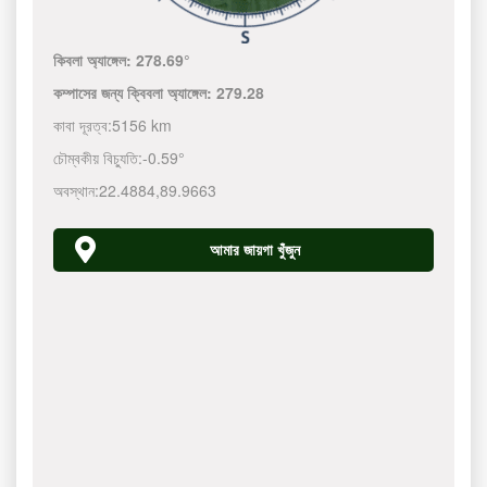
কিবলা অ্যাঙ্গেল:
278.69°
কম্পাসের জন্য ক্বিবলা অ্যাঙ্গেল:
279.28
কাবা দূরত্ব:
5156 km
চৌম্বকীয় বিচ্যুতি:
-0.59°
অবস্থান:
22.4884
,
89.9663
আমার জায়গা খুঁজুন