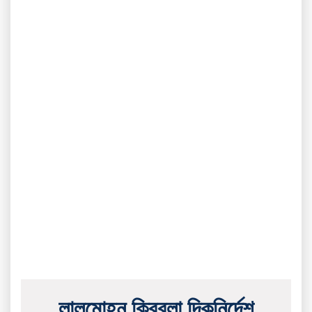
লালমোহন ক্বিবলা দিকনির্দেশ