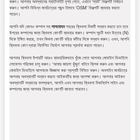
করুন। আপনার অবস্থানের স্যাটেলাইট দৃশ্য পেতে, এখানে 'স্যাট' বিকল্পটি নির্বাচন
করুন। আপনি বিভিন্ন মানচিত্রের পছন্দ হিসাবে 'OSM' বিকল্পটি ব্যবহার করতে
পারেন।
আপনি যদি কোনও কম্পাস সহ
লালমোহন
শহরের ক্বিবলা দিকটি সন্ধান করতে চান তবে
উপরের কম্পাসের জন্য ক্বিবলা কোণটি ব্যবহার করুন। কম্পাস সূচটি যখন উত্তর (N)
দিকে ইঙ্গিত করছে, তখন কিবলা কোণটি ঘড়ির কাঁটার দিকে সন্ধান করুন। এখন, আপনি
ক্বিবলা কোণ দ্বারা নির্দেশিত নির্দেশে আপনার প্রার্থনা করতে পারেন।
আপনার ক্বিবলা উপায়টি আরও ব্যবহারিকভাবে খুঁজে পেতে আপনার মোবাইল ডিভাইসে
লোকেশন পরিষেবা চালু করুন। 'আমার জায়গা খুঁজুন' বাটনে ক্লিক করুন এবং আপনার
মোবাইল ডিভাইসে আপনাকে জিজ্ঞাসা করা প্রশ্নটি নিশ্চিত করুন। অনলাইন মানচিত্রে
আপনার অবস্থানটি সন্ধান করতে আইকনটির জন্য অপেক্ষা করুন। আপনার আইকন
অবস্থানটি সন্ধানের ফলস্বরূপ, আপনি এখন আপনার ক্বিবলা দিকনির্দেশ লাইন এবং
কম্পাসের জন্য আপনার ক্বিবলা কোণটি জানতে পারবেন।