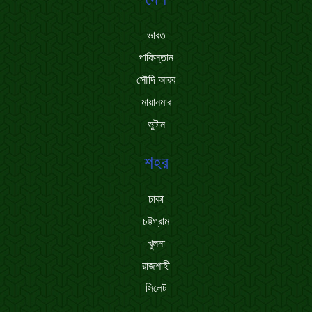
ভারত
পাকিস্তান
সৌদি আরব
মায়ানমার
ভুটান
শহর
ঢাকা
চট্টগ্রাম
খুলনা
রাজশাহী
সিলেট