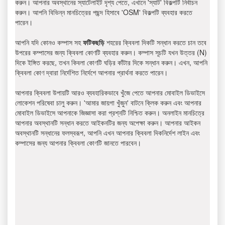
করুন। আপনার অবস্থানের স্যাটেলাইট দৃশ্য পেতে, এখানে 'স্যাট' বিকল্পটি নির্বাচন
করুন। আপনি বিভিন্ন মানচিত্রের পছন্দ হিসাবে 'OSM' বিকল্পটি ব্যবহার করতে
পারেন।
আপনি যদি কোনও কম্পাস সহ
ফটিকছড়ি
শহরের ক্বিবলা দিকটি সন্ধান করতে চান তবে
উপরের কম্পাসের জন্য ক্বিবলা কোণটি ব্যবহার করুন। কম্পাস সূচটি যখন উত্তর (N)
দিকে ইঙ্গিত করছে, তখন কিবলা কোণটি ঘড়ির কাঁটার দিকে সন্ধান করুন। এখন, আপনি
ক্বিবলা কোণ দ্বারা নির্দেশিত নির্দেশে আপনার প্রার্থনা করতে পারেন।
আপনার ক্বিবলা উপায়টি আরও ব্যবহারিকভাবে খুঁজে পেতে আপনার মোবাইল ডিভাইসে
লোকেশন পরিষেবা চালু করুন। 'আমার জায়গা খুঁজুন' বাটনে ক্লিক করুন এবং আপনার
মোবাইল ডিভাইসে আপনাকে জিজ্ঞাসা করা প্রশ্নটি নিশ্চিত করুন। অনলাইন মানচিত্রে
আপনার অবস্থানটি সন্ধান করতে আইকনটির জন্য অপেক্ষা করুন। আপনার আইকন
অবস্থানটি সন্ধানের ফলস্বরূপ, আপনি এখন আপনার ক্বিবলা দিকনির্দেশ লাইন এবং
কম্পাসের জন্য আপনার ক্বিবলা কোণটি জানতে পারবেন।