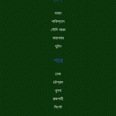
ভারত
পাকিস্তান
সৌদি আরব
মায়ানমার
ভুটান
শহর
ঢাকা
চট্টগ্রাম
খুলনা
রাজশাহী
সিলেট