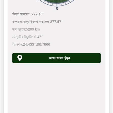
কিবলা অ্যাঙ্গেল:
277.10°
কম্পাসের জন্য ক্বিবলা অ্যাঙ্গেল:
277.57
কাবা দূরত্ব:
5209 km
চৌম্বকীয় বিচ্যুতি:
-0.47°
অবস্থান:
24.4331
,
90.7866
আমার জায়গা খুঁজুন