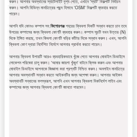
করুন। আপনার অবস্থানের স্যাটেলাইট দৃশ্য পেতে, এখানে 'স্যাট' বিকল্পটি নির্বাচন
করুন। আপনি বিভিন্ন মানচিত্রের পছন্দ হিসাবে 'OSM' বিকল্পটি ব্যবহার করতে
পারেন।
আপনি যদি কোনও কম্পাস সহ
কিশোরগঞ্জ
শহরের ক্বিবলা দিকটি সন্ধান করতে চান তবে
উপরের কম্পাসের জন্য ক্বিবলা কোণটি ব্যবহার করুন। কম্পাস সূচটি যখন উত্তর (N)
দিকে ইঙ্গিত করছে, তখন কিবলা কোণটি ঘড়ির কাঁটার দিকে সন্ধান করুন। এখন, আপনি
ক্বিবলা কোণ দ্বারা নির্দেশিত নির্দেশে আপনার প্রার্থনা করতে পারেন।
আপনার ক্বিবলা উপায়টি আরও ব্যবহারিকভাবে খুঁজে পেতে আপনার মোবাইল ডিভাইসে
লোকেশন পরিষেবা চালু করুন। 'আমার জায়গা খুঁজুন' বাটনে ক্লিক করুন এবং আপনার
মোবাইল ডিভাইসে আপনাকে জিজ্ঞাসা করা প্রশ্নটি নিশ্চিত করুন। অনলাইন মানচিত্রে
আপনার অবস্থানটি সন্ধান করতে আইকনটির জন্য অপেক্ষা করুন। আপনার আইকন
অবস্থানটি সন্ধানের ফলস্বরূপ, আপনি এখন আপনার ক্বিবলা দিকনির্দেশ লাইন এবং
কম্পাসের জন্য আপনার ক্বিবলা কোণটি জানতে পারবেন।