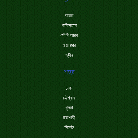
ভারত
পাকিস্তান
সৌদি আরব
মায়ানমার
ভুটান
শহর
ঢাকা
চট্টগ্রাম
খুলনা
রাজশাহী
সিলেট