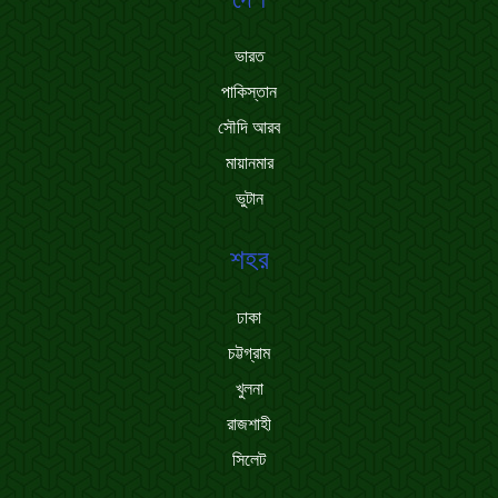
ভারত
পাকিস্তান
সৌদি আরব
মায়ানমার
ভুটান
শহর
ঢাকা
চট্টগ্রাম
খুলনা
রাজশাহী
সিলেট