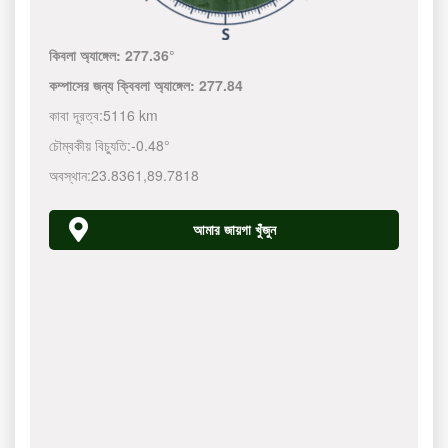
কিবলা অ্যাঙ্গেল:
277.36°
কম্পাসের জন্য ক্বিবলা অ্যাঙ্গেল:
277.84
কাবা দূরত্ব:
5116 km
চৌম্বকীয় বিচ্যুতি:
-0.48°
অবস্থান:
23.8361
,
89.7818
আমার জায়গা খুঁজুন