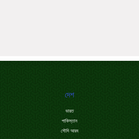
দেশ
ভারত
পাকিস্তান
সৌদি আরব