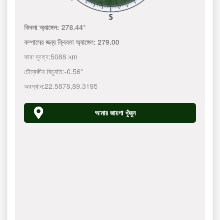
কিবলা অ্যাঙ্গেল:
278.44°
কম্পাসের জন্য ক্বিবলা অ্যাঙ্গেল:
279.00
কাবা দূরত্ব:
5088 km
চৌম্বকীয় বিচ্যুতি:
-0.56°
অবস্থান:
22.5878
,
89.3195
আমার জায়গা খুঁজুন