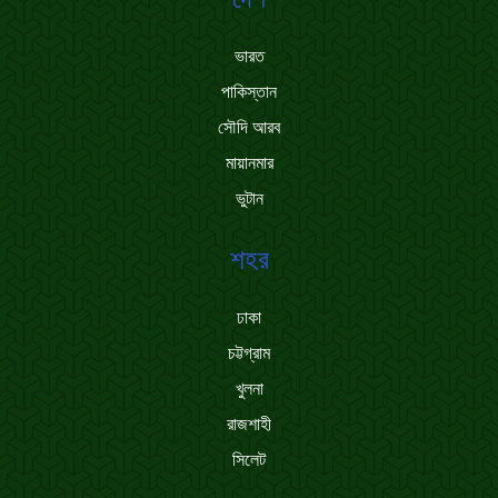
ভারত
পাকিস্তান
সৌদি আরব
মায়ানমার
ভুটান
শহর
ঢাকা
চট্টগ্রাম
খুলনা
রাজশাহী
সিলেট