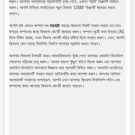
করুন। আপনার অবস্থানের স্যাটেলাইট দৃশ্য পেতে, এখানে 'স্যাট' বিকল্পটি নির্বাচন
করুন। আপনি বিভিন্ন মানচিত্রের পছন্দ হিসাবে 'OSM' বিকল্পটি ব্যবহার করতে
পারেন।
আপনি যদি কোনও কম্পাস সহ
বারহাট্টা
শহরের ক্বিবলা দিকটি সন্ধান করতে চান তবে
উপরের কম্পাসের জন্য ক্বিবলা কোণটি ব্যবহার করুন। কম্পাস সূচটি যখন উত্তর (N)
দিকে ইঙ্গিত করছে, তখন কিবলা কোণটি ঘড়ির কাঁটার দিকে সন্ধান করুন। এখন, আপনি
ক্বিবলা কোণ দ্বারা নির্দেশিত নির্দেশে আপনার প্রার্থনা করতে পারেন।
আপনার ক্বিবলা উপায়টি আরও ব্যবহারিকভাবে খুঁজে পেতে আপনার মোবাইল ডিভাইসে
লোকেশন পরিষেবা চালু করুন। 'আমার জায়গা খুঁজুন' বাটনে ক্লিক করুন এবং আপনার
মোবাইল ডিভাইসে আপনাকে জিজ্ঞাসা করা প্রশ্নটি নিশ্চিত করুন। অনলাইন মানচিত্রে
আপনার অবস্থানটি সন্ধান করতে আইকনটির জন্য অপেক্ষা করুন। আপনার আইকন
অবস্থানটি সন্ধানের ফলস্বরূপ, আপনি এখন আপনার ক্বিবলা দিকনির্দেশ লাইন এবং
কম্পাসের জন্য আপনার ক্বিবলা কোণটি জানতে পারবেন।