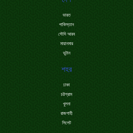
ভারত
পাকিস্তান
সৌদি আরব
মায়ানমার
ভুটান
শহর
ঢাকা
চট্টগ্রাম
খুলনা
রাজশাহী
সিলেট