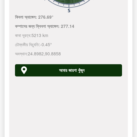
কিবলা অ্যাঙ্গেল:
276.69°
কম্পাসের জন্য ক্বিবলা অ্যাঙ্গেল:
277.14
কাবা দূরত্ব:
5213 km
চৌম্বকীয় বিচ্যুতি:
-0.45°
অবস্থান:
24.8982
,
90.8858
আমার জায়গা খুঁজুন