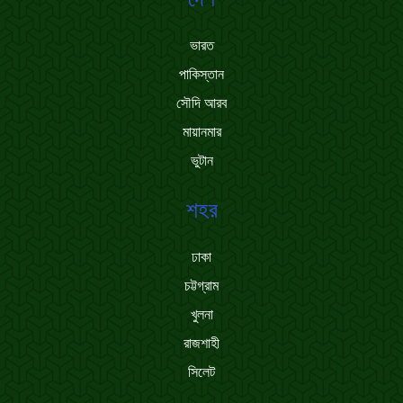
ভারত
পাকিস্তান
সৌদি আরব
মায়ানমার
ভুটান
শহর
ঢাকা
চট্টগ্রাম
খুলনা
রাজশাহী
সিলেট