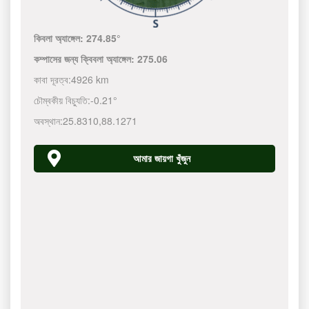
কিবলা অ্যাঙ্গেল:
274.85°
কম্পাসের জন্য ক্বিবলা অ্যাঙ্গেল:
275.06
কাবা দূরত্ব:
4926 km
চৌম্বকীয় বিচ্যুতি:
-0.21°
অবস্থান:
25.8310
,
88.1271
আমার জায়গা খুঁজুন