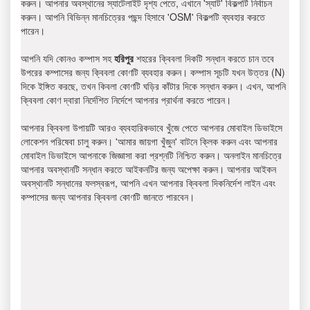
করুন। আপনার অবস্থানের স্যাটেলাইট দৃশ্য পেতে, এখানে 'স্যাট' বিকল্পটি নির্বাচন
করুন। আপনি বিভিন্ন মানচিত্রের পছন্দ হিসাবে 'OSM' বিকল্পটি ব্যবহার করতে
পারেন।
আপনি যদি কোনও কম্পাস সহ
হরিপুর
শহরের ক্বিবলা দিকটি সন্ধান করতে চান তবে
উপরের কম্পাসের জন্য ক্বিবলা কোণটি ব্যবহার করুন। কম্পাস সূচটি যখন উত্তর (N)
দিকে ইঙ্গিত করছে, তখন কিবলা কোণটি ঘড়ির কাঁটার দিকে সন্ধান করুন। এখন, আপনি
ক্বিবলা কোণ দ্বারা নির্দেশিত নির্দেশে আপনার প্রার্থনা করতে পারেন।
আপনার ক্বিবলা উপায়টি আরও ব্যবহারিকভাবে খুঁজে পেতে আপনার মোবাইল ডিভাইসে
লোকেশন পরিষেবা চালু করুন। 'আমার জায়গা খুঁজুন' বাটনে ক্লিক করুন এবং আপনার
মোবাইল ডিভাইসে আপনাকে জিজ্ঞাসা করা প্রশ্নটি নিশ্চিত করুন। অনলাইন মানচিত্রে
আপনার অবস্থানটি সন্ধান করতে আইকনটির জন্য অপেক্ষা করুন। আপনার আইকন
অবস্থানটি সন্ধানের ফলস্বরূপ, আপনি এখন আপনার ক্বিবলা দিকনির্দেশ লাইন এবং
কম্পাসের জন্য আপনার ক্বিবলা কোণটি জানতে পারবেন।