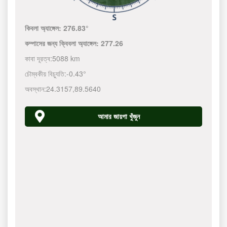
কিবলা অ্যাঙ্গেল:
276.83°
কম্পাসের জন্য ক্বিবলা অ্যাঙ্গেল:
277.26
কাবা দূরত্ব:
5088 km
চৌম্বকীয় বিচ্যুতি:
-0.43°
অবস্থান:
24.3157
,
89.5640
আমার জায়গা খুঁজুন