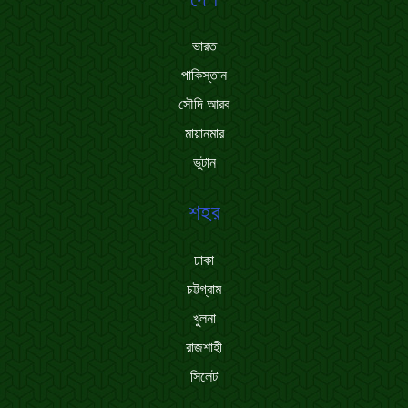
ভারত
পাকিস্তান
সৌদি আরব
মায়ানমার
ভুটান
শহর
ঢাকা
চট্টগ্রাম
খুলনা
রাজশাহী
সিলেট