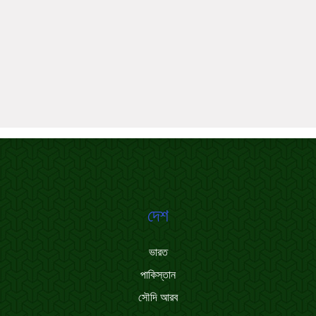
দেশ
ভারত
পাকিস্তান
সৌদি আরব