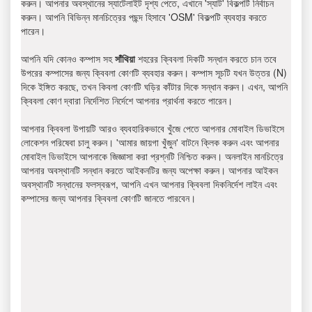
করুন। আপনার অবস্থানের স্যাটেলাইট দৃশ্য পেতে, এখানে 'স্যাট' বিকল্পটি নির্বাচন
করুন। আপনি বিভিন্ন মানচিত্রের পছন্দ হিসাবে 'OSM' বিকল্পটি ব্যবহার করতে
পারেন।
আপনি যদি কোনও কম্পাস সহ
সাঁথিয়া
শহরের ক্বিবলা দিকটি সন্ধান করতে চান তবে
উপরের কম্পাসের জন্য ক্বিবলা কোণটি ব্যবহার করুন। কম্পাস সূচটি যখন উত্তর (N)
দিকে ইঙ্গিত করছে, তখন কিবলা কোণটি ঘড়ির কাঁটার দিকে সন্ধান করুন। এখন, আপনি
ক্বিবলা কোণ দ্বারা নির্দেশিত নির্দেশে আপনার প্রার্থনা করতে পারেন।
আপনার ক্বিবলা উপায়টি আরও ব্যবহারিকভাবে খুঁজে পেতে আপনার মোবাইল ডিভাইসে
লোকেশন পরিষেবা চালু করুন। 'আমার জায়গা খুঁজুন' বাটনে ক্লিক করুন এবং আপনার
মোবাইল ডিভাইসে আপনাকে জিজ্ঞাসা করা প্রশ্নটি নিশ্চিত করুন। অনলাইন মানচিত্রে
আপনার অবস্থানটি সন্ধান করতে আইকনটির জন্য অপেক্ষা করুন। আপনার আইকন
অবস্থানটি সন্ধানের ফলস্বরূপ, আপনি এখন আপনার ক্বিবলা দিকনির্দেশ লাইন এবং
কম্পাসের জন্য আপনার ক্বিবলা কোণটি জানতে পারবেন।