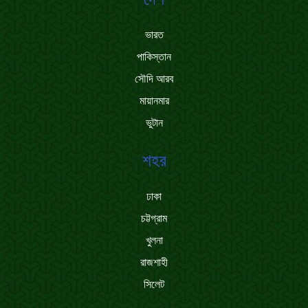
ভারত
পাকিস্তান
সৌদি আরব
মায়ানমার
ভুটান
শহর
ঢাকা
চট্টগ্রাম
খুলনা
রাজশাহী
সিলেট