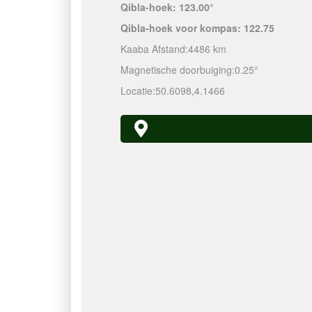
Qibla-hoek:
123.00°
Qibla-hoek voor kompas:
122.75
Kaaba Afstand:
4486 km
Magnetische doorbuiging:
0.25°
Locatie:
50.6098
,
4.1466