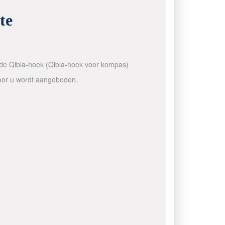
te
n de Qibla-hoek (Qibla-hoek voor kompas)
voor u wordt aangeboden.