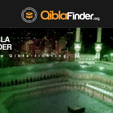
BLA
DER
w Qibla-richting