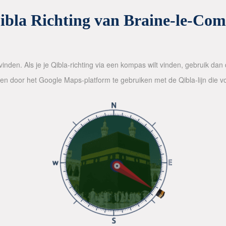
ibla Richting van Braine-le-Com
inden. Als je je Qibla-richting via een kompas wilt vinden, gebruik da
alen door het Google Maps-platform te gebruiken met de Qibla-lijn die 