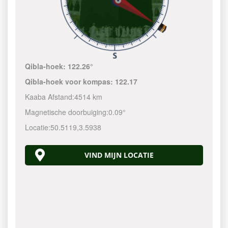
Qibla-hoek:
122.26°
Qibla-hoek voor kompas:
122.17
Kaaba Afstand:
4514 km
Magnetische doorbuiging:
0.09°
Locatie:
50.5119
,
3.5938
VIND MIJN LOCATIE