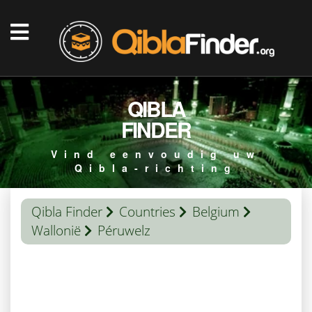
QIBLA
FINDER
Vind eenvoudig uw
Qibla-richting
Qibla Finder
Countries
Belgium
Wallonië
Péruwelz