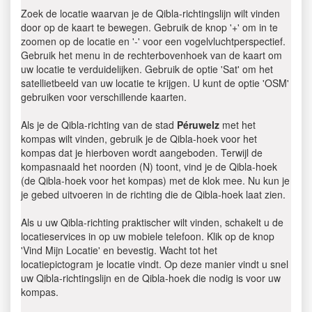
Zoek de locatie waarvan je de Qibla-richtingslijn wilt vinden
door op de kaart te bewegen. Gebruik de knop '+' om in te
zoomen op de locatie en '-' voor een vogelvluchtperspectief.
Gebruik het menu in de rechterbovenhoek van de kaart om
uw locatie te verduidelijken. Gebruik de optie 'Sat' om het
satellietbeeld van uw locatie te krijgen. U kunt de optie 'OSM'
gebruiken voor verschillende kaarten.
Als je de Qibla-richting van de stad
Péruwelz
met het
kompas wilt vinden, gebruik je de Qibla-hoek voor het
kompas dat je hierboven wordt aangeboden. Terwijl de
kompasnaald het noorden (N) toont, vind je de Qibla-hoek
(de Qibla-hoek voor het kompas) met de klok mee. Nu kun je
je gebed uitvoeren in de richting die de Qibla-hoek laat zien.
Als u uw Qibla-richting praktischer wilt vinden, schakelt u de
locatieservices in op uw mobiele telefoon. Klik op de knop
'Vind Mijn Locatie' en bevestig. Wacht tot het
locatiepictogram je locatie vindt. Op deze manier vindt u snel
uw Qibla-richtingslijn en de Qibla-hoek die nodig is voor uw
kompas.