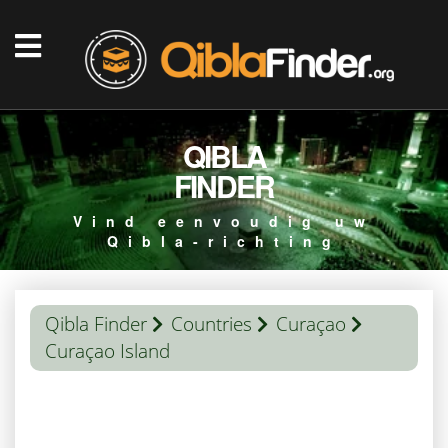
QIBLA
FINDER
Vind eenvoudig uw
Qibla-richting
Qibla Finder
Countries
Curaçao
Curaçao Island