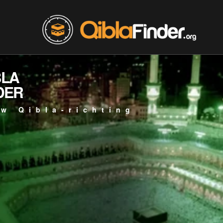
BLA
DER
w Qibla-richting