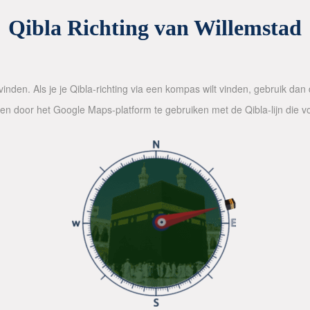
Qibla Richting van Willemstad
inden. Als je je Qibla-richting via een kompas wilt vinden, gebruik da
alen door het Google Maps-platform te gebruiken met de Qibla-lijn die 