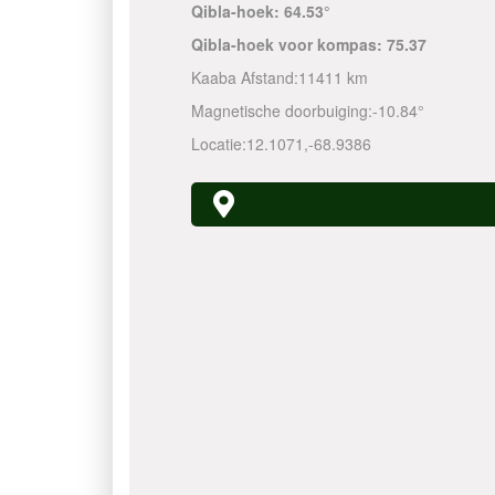
Qibla-hoek:
64.53°
Qibla-hoek voor kompas:
75.37
Kaaba Afstand:
11411 km
Magnetische doorbuiging:
-10.84°
Locatie:
12.1071
,
-68.9386