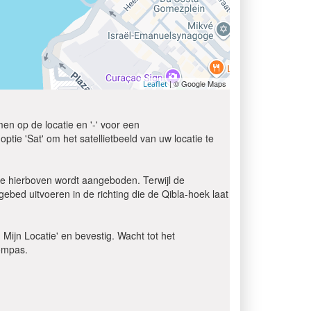
| © Google Maps
Leaflet
en op de locatie en '-' voor een
tie 'Sat' om het satellietbeeld van uw locatie te
je hierboven wordt aangeboden. Terwijl de
ebed uitvoeren in de richting die de Qibla-hoek laat
d Mijn Locatie' en bevestig. Wacht tot het
kompas.