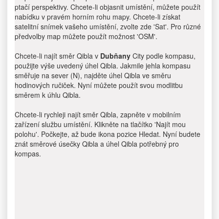
ptačí perspektivy. Chcete-li objasnit umístění, můžete použít
nabídku v pravém horním rohu mapy. Chcete-li získat
satelitní snímek vašeho umístění, zvolte zde 'Sat'. Pro různé
předvolby map můžete použít možnost 'OSM'.
Chcete-li najít směr Qibla v
Dubňany
City podle kompasu,
použijte výše uvedený úhel Qibla. Jakmile jehla kompasu
směřuje na sever (N), najděte úhel Qibla ve směru
hodinových ručiček. Nyní můžete použít svou modlitbu
směrem k úhlu Qibla.
Chcete-li rychleji najít směr Qibla, zapněte v mobilním
zařízení službu umístění. Klikněte na tlačítko 'Najít mou
polohu'. Počkejte, až bude ikona pozice Hledat. Nyní budete
znát směrové úsečky Qibla a úhel Qibla potřebný pro
kompas.