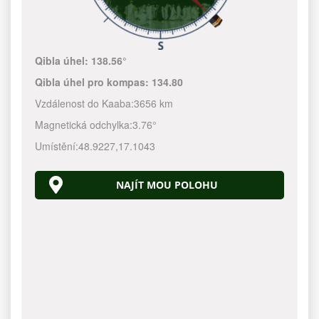
Qibla úhel:
138.56°
Qibla úhel pro kompas:
134.80
Vzdálenost do Kaaba:
3656 km
Magnetická odchylka:
3.76°
Umístění:
48.9227
,
17.1043
NAJÍT MOU POLOHU