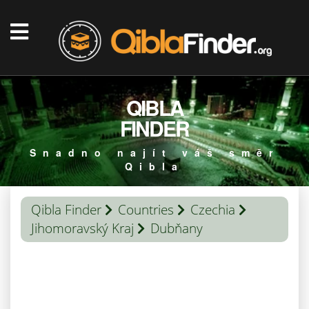
QIBLA
FINDER
Snadno najít váš směr
Qibla
Qibla Finder
Countries
Czechia
Jihomoravský Kraj
Dubňany