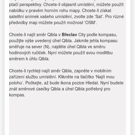
ptačí perspektivy. Chcete-li objasnit umístění, můžete použít
nabídku v pravém horním rohu mapy. Chcete-li získat
satelitní snímek vašeho umístění, zvolte zde 'Sat'. Pro různé
předvolby map můžete použít možnost 'OSM'.
Chcete-li najít směr Qibla v
Břeclav
City podle kompasu,
použijte výše uvedený úhel Qibla. Jakmile jehla kompasu
směřuje na sever (N), najděte úhel Qibla ve směru
hodinových ručiček. Nyní můžete použít svou modlitbu
směrem k úhlu Qibla.
Chcete-li rychleji najít směr Qibla, zapněte v mobilním
zařízení službu umístění. Klikněte na tlačítko 'Najít mou
polohu'. Počkejte, až bude ikona pozice Hledat. Nyní budete
znát směrové úsečky Qibla a úhel Qibla potřebný pro
kompas.