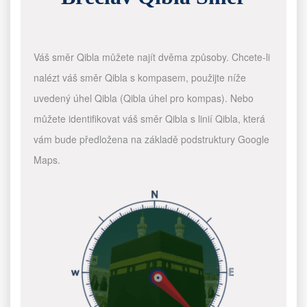
Váš směr Qibla můžete najít dvěma způsoby. Chcete-li
nalézt váš směr Qibla s kompasem, použijte níže
uvedený úhel Qibla (Qibla úhel pro kompas). Nebo
můžete identifikovat váš směr Qibla s linií Qibla, která
vám bude předložena na základě podstruktury Google
Maps.