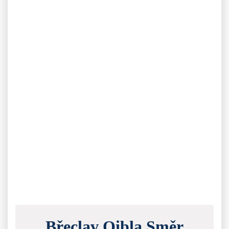
Břeclav Qibla Směr