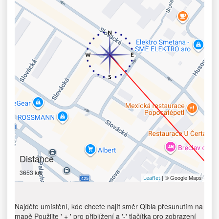
Distance
3653 km
| © Google Maps
Leaflet
Najděte umístění, kde chcete najít směr Qibla přesunutím na
mapě Použijte ' + ' pro přiblížení a '-' tlačítka pro zobrazení