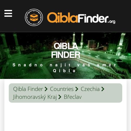
QIBLA
FINDER
Snadno najít váš směr
Qibla
Qibla Finder
Countries
Czechia
Jihomoravský Kraj
Břeclav