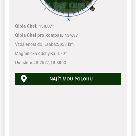
Qibla úhel:
138.07°
Qibla úhel pro kompas:
134.37
Vzdálenost do Kaaba:
3653 km
Magnetická odchylka:
3.70°
Umístění:
48.7577
,
16.8900
NAJÍT MOU POLOHU