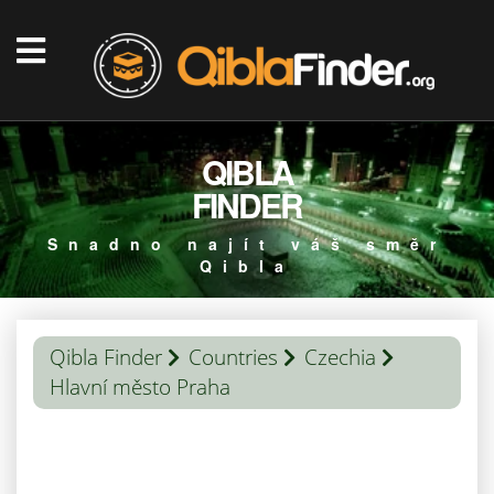
QIBLA
FINDER
Snadno najít váš směr
Qibla
Qibla Finder
Countries
Czechia
Hlavní město Praha