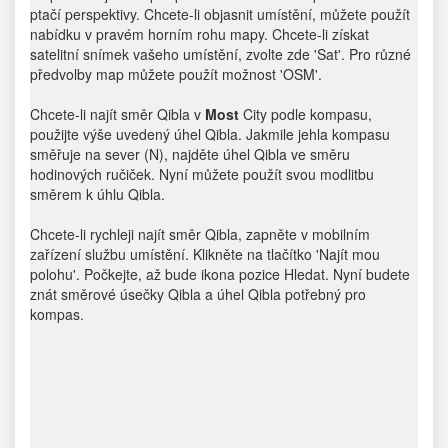
ptačí perspektivy. Chcete-li objasnit umístění, můžete použít
nabídku v pravém horním rohu mapy. Chcete-li získat
satelitní snímek vašeho umístění, zvolte zde 'Sat'. Pro různé
předvolby map můžete použít možnost 'OSM'.
Chcete-li najít směr Qibla v
Most
City podle kompasu,
použijte výše uvedený úhel Qibla. Jakmile jehla kompasu
směřuje na sever (N), najděte úhel Qibla ve směru
hodinových ručiček. Nyní můžete použít svou modlitbu
směrem k úhlu Qibla.
Chcete-li rychleji najít směr Qibla, zapněte v mobilním
zařízení službu umístění. Klikněte na tlačítko 'Najít mou
polohu'. Počkejte, až bude ikona pozice Hledat. Nyní budete
znát směrové úsečky Qibla a úhel Qibla potřebný pro
kompas.