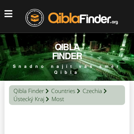
QIBLA
FINDER
Snadno najít váš směr
Qibla
Qibla Finder
Countries
Czechia
Ústecký Kraj
Most