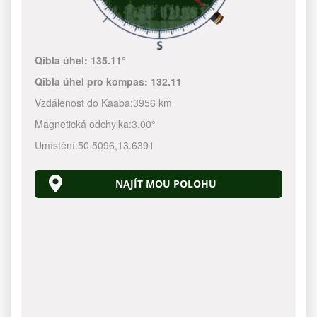
Qibla úhel:
135.11°
Qibla úhel pro kompas:
132.11
Vzdálenost do Kaaba:
3956 km
Magnetická odchylka:
3.00°
Umístění:
50.5096
,
13.6391
NAJÍT MOU POLOHU