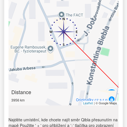
Distance
3956 km
| © Google Maps
Leaflet
Najděte umístění, kde chcete najít směr Qibla přesunutím na
mapě Použijte ' + ' pro přiblížení a '-' tlačítka pro zobrazení