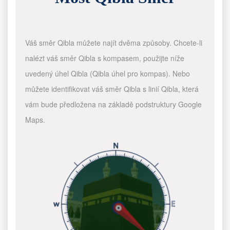
Váš směr Qibla můžete najít dvěma způsoby. Chcete-li
nalézt váš směr Qibla s kompasem, použijte níže
uvedený úhel Qibla (Qibla úhel pro kompas). Nebo
můžete identifikovat váš směr Qibla s linií Qibla, která
vám bude předložena na základě podstruktury Google
Maps.