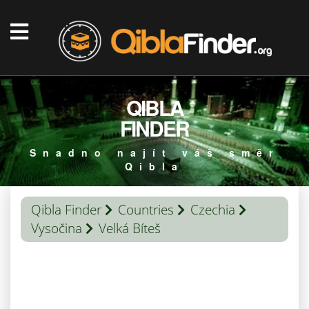
QIBLA
FINDER
Snadno najít váš směr
Qibla
Qibla Finder
Countries
Czechia
Vysočina
Velká Bíteš