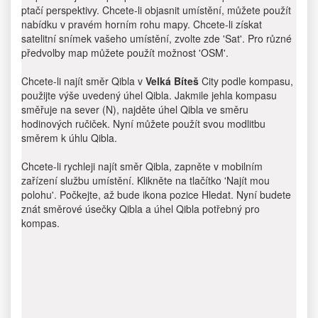
ptačí perspektivy. Chcete-li objasnit umístění, můžete použít
nabídku v pravém horním rohu mapy. Chcete-li získat
satelitní snímek vašeho umístění, zvolte zde 'Sat'. Pro různé
předvolby map můžete použít možnost 'OSM'.
Chcete-li najít směr Qibla v
Velká Bíteš
City podle kompasu,
použijte výše uvedený úhel Qibla. Jakmile jehla kompasu
směřuje na sever (N), najděte úhel Qibla ve směru
hodinových ručiček. Nyní můžete použít svou modlitbu
směrem k úhlu Qibla.
Chcete-li rychleji najít směr Qibla, zapněte v mobilním
zařízení službu umístění. Klikněte na tlačítko 'Najít mou
polohu'. Počkejte, až bude ikona pozice Hledat. Nyní budete
znát směrové úsečky Qibla a úhel Qibla potřebný pro
kompas.