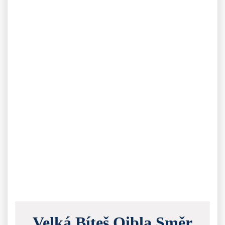
Velká Bíteš Qibla Směr