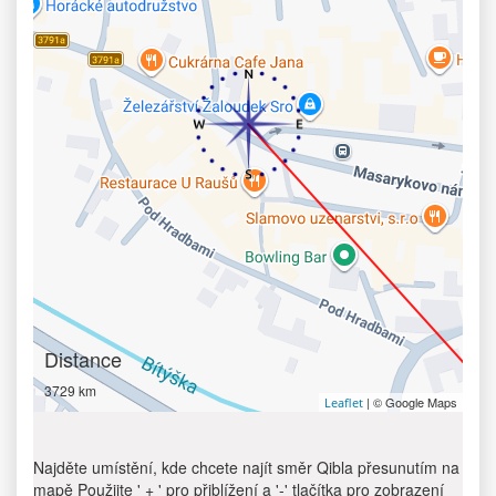
Distance
3729 km
| © Google Maps
Leaflet
Najděte umístění, kde chcete najít směr Qibla přesunutím na
mapě Použijte ' + ' pro přiblížení a '-' tlačítka pro zobrazení