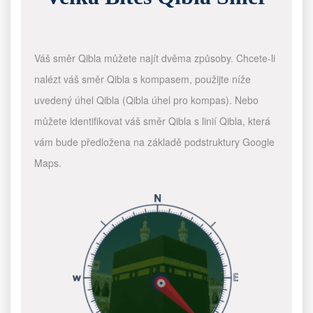
Váš směr Qibla můžete najít dvěma způsoby. Chcete-li
nalézt váš směr Qibla s kompasem, použijte níže
uvedený úhel Qibla (Qibla úhel pro kompas). Nebo
můžete identifikovat váš směr Qibla s linií Qibla, která
vám bude předložena na základě podstruktury Google
Maps.