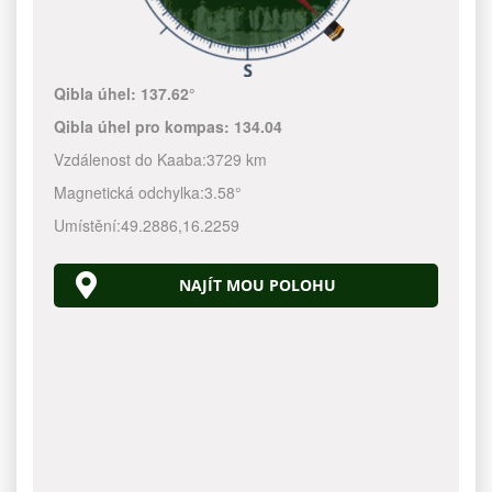
Qibla úhel:
137.62°
Qibla úhel pro kompas:
134.04
Vzdálenost do Kaaba:
3729 km
Magnetická odchylka:
3.58°
Umístění:
49.2886
,
16.2259
NAJÍT MOU POLOHU