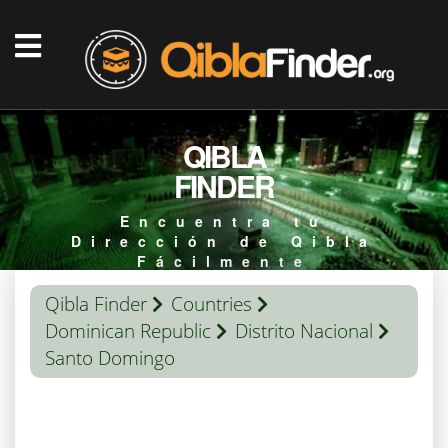
QIBLA
FINDER
Encuentra tu
Dirección de Qibla
Fácilmente
Qibla Finder
Countries
Dominican Republic
Distrito Nacional
Santo Domingo