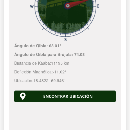
Ángulo de Qibla:
63.01°
Ángulo de Qibla para Brújula:
74.03
Distancia de Kaaba:
11195 km
Deflexión Magnética:
-11.02°
Ubicación:
18.4822
,
-69.9462
ENCONTRAR UBICACIÓN