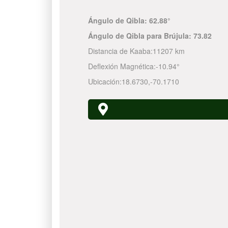
Ángulo de Qibla:
62.88°
Ángulo de Qibla para Brújula:
73.82
Distancia de Kaaba:
11207 km
Deflexión Magnética:
-10.94°
Ubicación:
18.6730
,
-70.1710