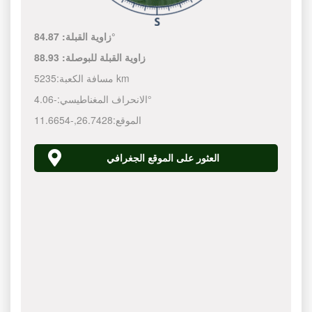
84.87°
زاوية القبلة:
زاوية القبلة للبوصلة:
88.93
5235 km
مسافة الكعبة:
-4.06°
الانحراف المغناطيسي:
الموقع:
26.7428
,
-11.6654
العثور على الموقع الجغرافي