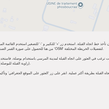
تأخذ خط اتجاه القبلة. استخدم زر '+' للتكبير و '-' للتصغير.استخدم القائمة 
أكثر وضوحًا. اختر 'Sat' من هنا للحصول على صورة القمر الصناعي لموقعك. يمكنك استخدام خيار 'OSM' لتفضيلات الخريطة المختلفة.
 ترغب في العثور على اتجاه القبلة لمدينة المرسى باستخدام بوصلة، فاستخدم زاوية القبلة قدمت أعلاه. عندما
(زاوية القبلة للبوصلة). الآن يمكنك أن تصلي في الاتجاه الذي تظهره زاوية القبلة.
 القبلة بطريقة أكثر عملية. انقر على زر 'العثور على الموقع الجغرافي' وتأكي