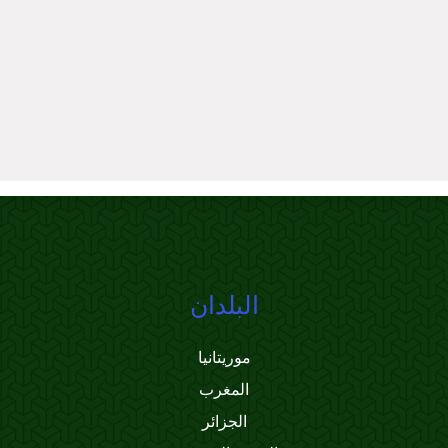
البلدان
موريتانيا
المغرب
الجزائر