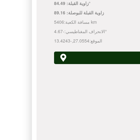
84.49°
زاوية القبلة:
زاوية القبلة للبوصلة:
89.16
5406 km
مسافة الكعبة:
-4.67°
الانحراف المغناطيسي:
الموقع:
27.0554
,
-13.4243