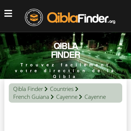
QIBLA
FINDER
Trouvez facilement
votre direction de la
Qibla
Qibla Finder
Countries
French Guiana
Cayenne
Cayenne