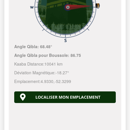
Angle Qibla:
68.48°
Angle Qibla pour Boussole:
86.75
Kaaba Distance:
10041 km
Déviation Magnétique:
-18.27°
Emplacement:
4.9330
,
-52.3300
LOCALISER MON EMPLACEMENT