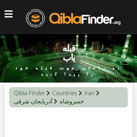
قبله
یاب
به راحتی جهت قبله خود
را پیدا کنید
Qibla Finder
Countries
Iran
خسروشاه
آذربایجان شرقی