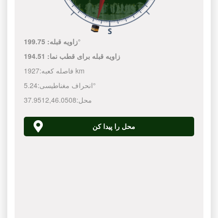
199.75°
زاویه قبله:
زاویه قبله برای قطب نما:
194.51
1927 km
فاصله کعبه:
5.24°
انحراف مغناطیسی:
محل:
46.0508
,
37.9512
محل را پیدا کن