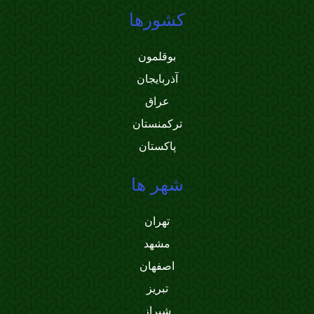
کشورها
بوقلمون
آذربایجان
عراق
ترکمنستان
پاکستان
شهر ها
تهران
مشهد
اصفهان
تبریز
شیراز